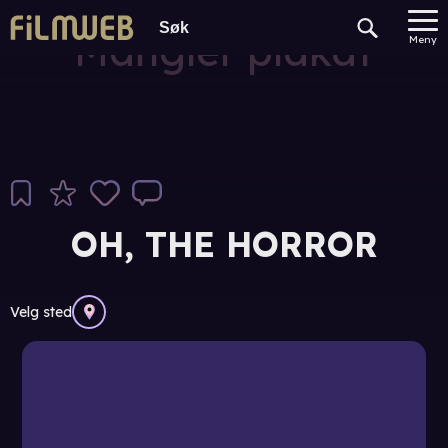
Mangler plakat
Meny
OH, THE HORROR
Velg sted