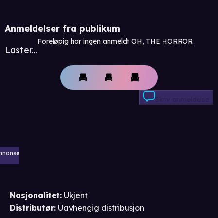
Anmeldelser fra publikum
Foreløpig har ingen anmeldt OH, THE HORROR
Laster...
Skriv anmeldelse
nnonse
Nasjonalitet
:
Ukjent
Distributør
:
Uavhengig distribusjon