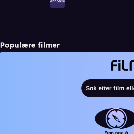
Annonse
Populære filmer
Finn noe å