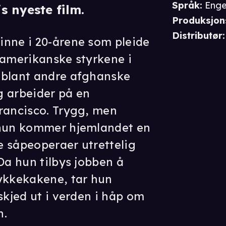
Språk
:
Enge
s nyeste film.
Produksjon
Distributør
:
inne i 20-årene som pleide
 amerikanske styrkene i
 blant andre afghanske
g arbeider på en
rancisco. Trygg, men
 hun kommer hjemlandet en
 såpeoperaer utrettelig
Da hun tilbys jobben å
lykkekakene, tar hun
skjed ut i verden i håp om
n.