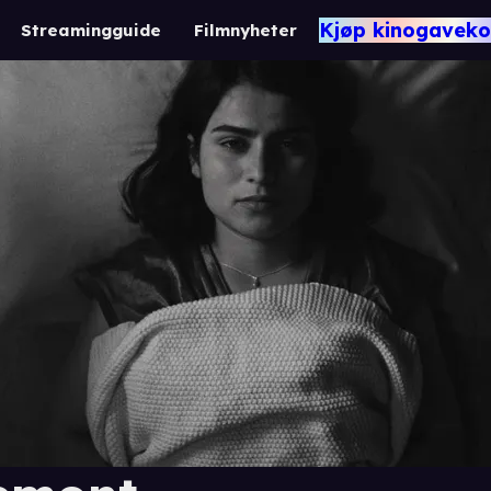
Kjøp kinogaveko
Streamingguide
Filmnyheter