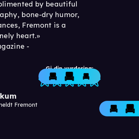
limented by beautiful
aphy, bone-dry humor,
nces, Fremont is a
nely heart.»
agazine -
Gi din vurdering:
ikum
nmeldt Fremont