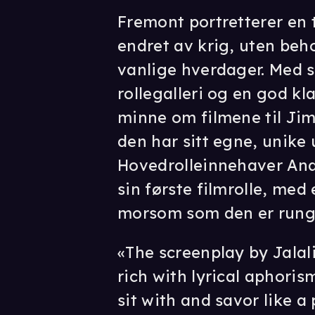
Fremont portretterer en 
endret av krig, uten beh
vanlige hverdager. Med s
rollegalleri og en god kl
minne om filmene til Ji
den har sitt egne, unike 
Hovedrolleinnehaver Ana
sin første filmrolle, med
morsom som den er rung
«The screenplay by Jalali
rich with lyrical aphoris
sit with and savor like a 