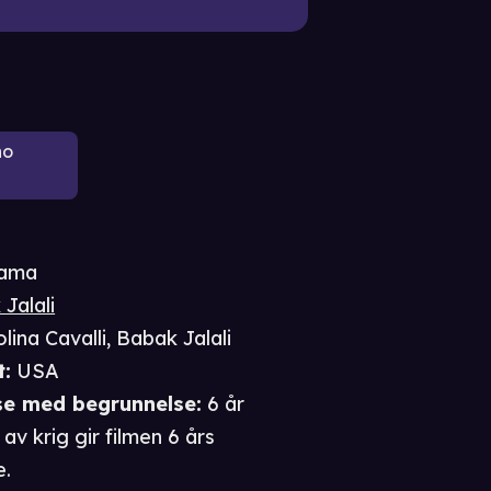
ho
ama
Jalali
lina Cavalli
,
Babak Jalali
t
:
USA
se
med begrunnelse
:
6 år
av krig gir filmen 6 års
e.