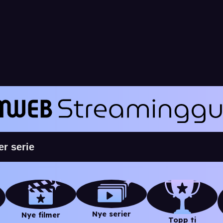
Nye serier
Nye filmer
Topp ti