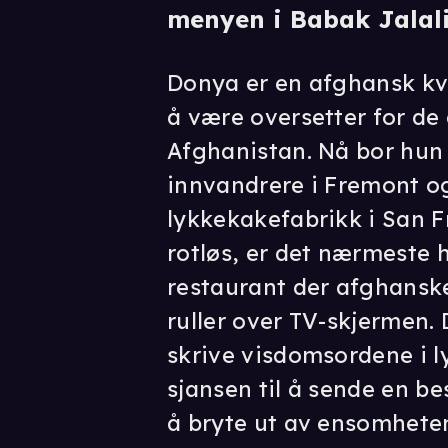
menyen i Babak Jalali
Donya er en afghansk kv
å være oversetter for de
Afghanistan. Nå bor hun
innvandrere i Fremont o
lykkekakefabrikk i San F
rotløs, er det nærmeste
restaurant der afghanske
ruller over TV-skjermen. 
skrive visdomsordene i 
sjansen til å sende en be
å bryte ut av ensomhete