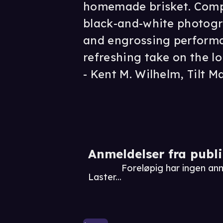
homemade brisket. Comp
black-and-white photogr
and engrossing performa
refreshing take on the lo
- Kent M. Wilhelm, Tilt M
Anmeldelser fra publ
Foreløpig har ingen a
Laster...