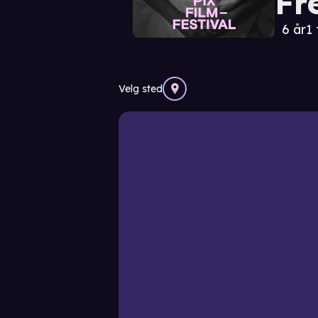
Fr
6 år
1 
Velg sted