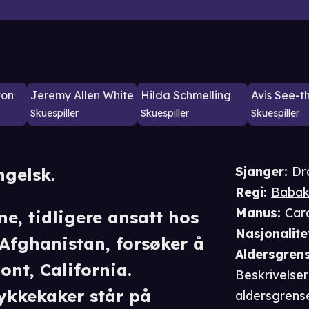
ton
Jeremy Allen White
Hilda Schmelling
Avis See-t
Skuespiller
Skuespiller
Skuespiller
Sjanger
:
Dr
ngelsk.
Regi
:
Babak 
Manus
:
Caro
e, tidligere ansatt hos
Nasjonalite
 Afghanistan, forsøker å
Aldersgren
ont, California.
Beskrivelser 
ykkekaker står på
aldersgrens