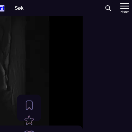
rt
Meny