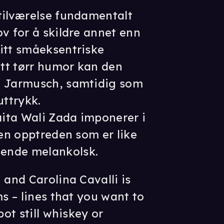
tilværelse fundamentalt
ov for å skildre annet enn
itt småeksentriske
att tørr humor kan den
m Jarmusch, samtidig som
uttrykk.
ita Wali Zada imponerer i
 en opptreden som er like
ende melankolsk.
 and Carolina Cavalli is
ms – lines that you want to
pot still whiskey or