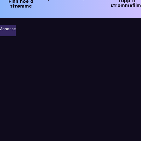
Topp ti
Finn noe å
strømmefilm
strømme
Annonse