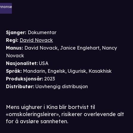
nnonse
Sjanger
:
Dokumentar
Regi
:
David Novack
Manus
:
David Novack
,
Janice Englehart
,
Nancy
Novack
Nasjonalitet
:
USA
Språk
:
Mandarin, Engelsk, Uigurisk, Kasakhisk
Produksjonsår
:
2023
Distributør
:
Uavhengig distribusjon
Mens uighurer i Kina blir bortvist til
«omskoleringsleirer», risikerer overlevende alt
for å avsløre sannheten.