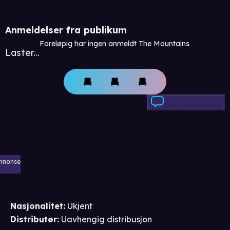
Anmeldelser fra publikum
Foreløpig har ingen anmeldt The Mountains
Laster...
Skriv anmeldelse
nnonse
Nasjonalitet
:
Ukjent
Distributør
:
Uavhengig distribusjon