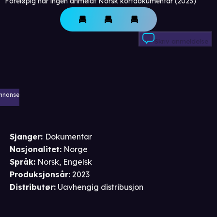
Foreløpig har ingen anmeldt Norsk kortdokumentar (2023)
Skriv anmeldelse
nnonse
Sjanger
:
Dokumentar
Nasjonalitet
:
Norge
Språk
:
Norsk, Engelsk
Produksjonsår
:
2023
Distributør
:
Uavhengig distribusjon