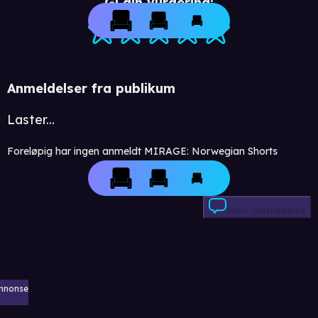
Gi din vurdering:
Anmeldelser fra publikum
Laster...
Foreløpig har ingen anmeldt MIRAGE: Norwegian Shorts
Skriv anmeldelse
nnonse