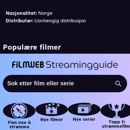
Nasjonalitet
:
Norge
Distributør
:
Uavhengig distribusjon
Populære filmer
Nye serier
Nye filmer
Topp ti
Finn noe å
strømmefilm
strømme