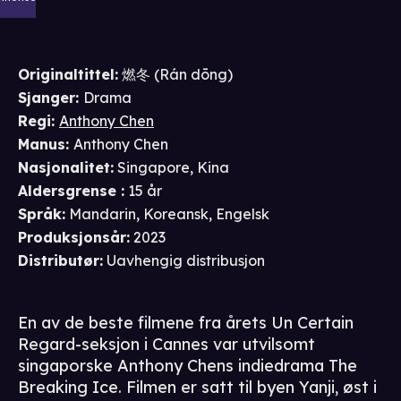
Originaltittel:
燃冬 (Rán dōng)
Sjanger
:
Drama
Regi
:
Anthony Chen
Manus
:
Anthony Chen
Nasjonalitet
:
Singapore, Kina
Aldersgrense
:
15 år
Språk
:
Mandarin, Koreansk, Engelsk
Produksjonsår
:
2023
Distributør
:
Uavhengig distribusjon
En av de beste filmene fra årets Un Certain
Regard-seksjon i Cannes var utvilsomt
singaporske Anthony Chens indiedrama The
Breaking Ice. Filmen er satt til byen Yanji, øst i