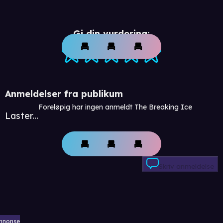
Gi din vurdering:
Anmeldelser fra publikum
Foreløpig har ingen anmeldt The Breaking Ice
Laster...
Skriv anmeldelse
nnonse