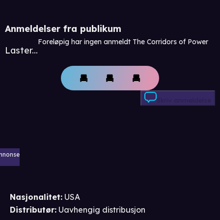
Anmeldelser fra publikum
Foreløpig har ingen anmeldt The Corridors of Power
Laster...
Skriv anmeldelse
nnonse
Nasjonalitet
:
USA
Distributør
:
Uavhengig distribusjon