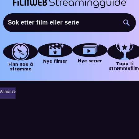
Nye serier
Nye filmer
Topp ti
Finn noe å
strømmefilm
strømme
Annonse