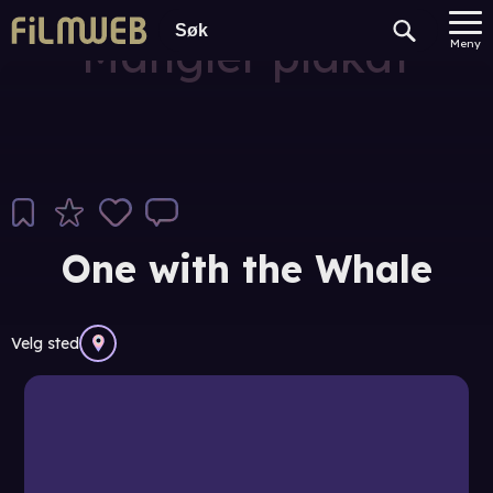
Mangler plakat
Meny
One with the Whale
Velg sted