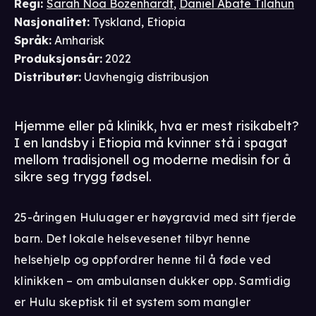
Regi
:
Sarah Noa Bozenhardt
,
Daniel Abate Tilahun
Nasjonalitet
:
Tyskland, Etiopia
Språk
:
Amharisk
Produksjonsår
:
2022
Distributør
:
Uavhengig distribusjon
Hjemme eller på klinikk, hva er mest risikabelt?
I en landsby i Etiopia må kvinner stå i spagat
mellom tradisjonell og moderne medisin for å
sikre seg trygg fødsel.
25-åringen Huluager er høygravid med sitt fjerde
barn. Det lokale helsevesenet tilbyr henne
helsehjelp og oppfordrer henne til å føde ved
klinikken – om ambulansen dukker opp. Samtidig
er Hulu skeptisk til et system som mangler