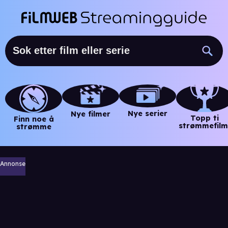
Nye serier
Nye filmer
Topp ti
Finn noe å
strømmefilm
strømme
Annonse