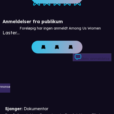
Anmeldelser fra publikum
Foreløpig har ingen anmeldt Among Us Women
Laster...
Skriv anmeldelse
nnonse
Sjanger
:
Dokumentar