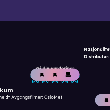
Nasjonalite
Distributør
:
Gi din vurdering:
ikum
meldt Avgangsfilmer: OsloMet