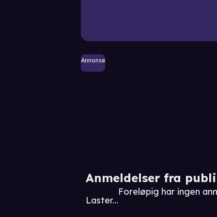
Annonse
Anmeldelser fra publ
Foreløpig har ingen an
Laster...