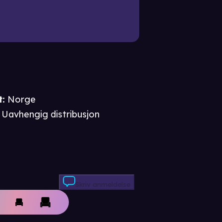
t
:
Norge
Uavhengig distribusjon
Skriv anmeldelse