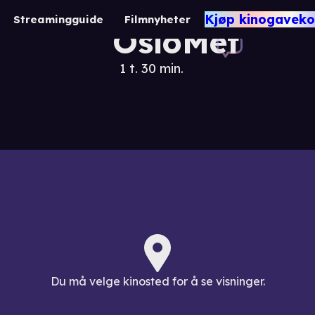
Avgangsfilme
Kjøp kinogaveko
Streamingguide
Filmnyheter
OsloMet
1 t. 30 min.
Du må velge kinosted for å se visninger.