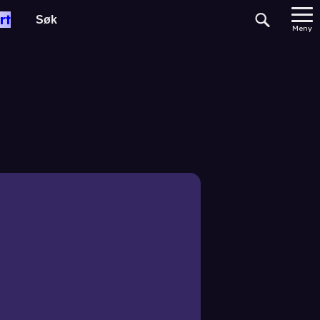
rt
Meny