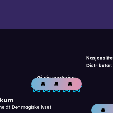
Nasjonalite
Distributør
:
Gi din vurdering:
ikum
meldt Det magiske lyset