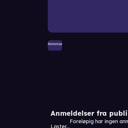
Annonse
Anmeldelser fra publ
Foreløpig har ingen an
Laster...