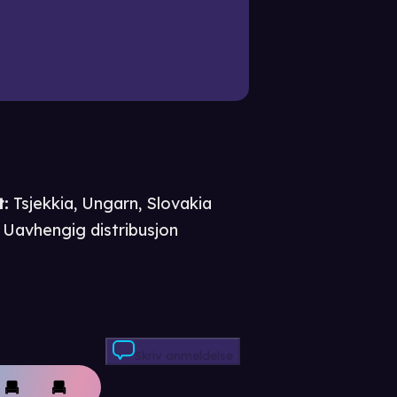
t
:
Tsjekkia, Ungarn, Slovakia
Uavhengig distribusjon
Skriv anmeldelse