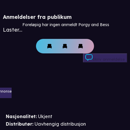
Anmeldelser fra publikum
Foreløpig har ingen anmeldt Porgy and Bess
Laster...
Skriv anmeldelse
nnonse
Nasjonalitet
:
Ukjent
Distributør
:
Uavhengig distribusjon