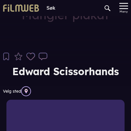
Mangler plakat
Meny
Edward Scissorhands
Velg sted