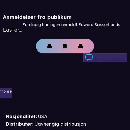
Anmeldelser fra publikum
Foreløpig har ingen anmeldt Edward Scissorhands
Laster...
Skriv anmeldelse
nnonse
Nasjonalitet
:
USA
Distributør
:
Uavhengig distribusjon