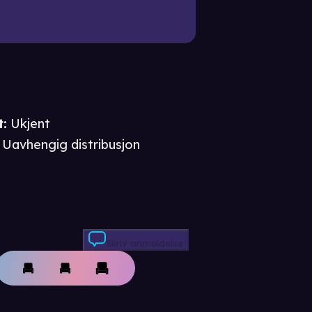
t
:
Ukjent
Uavhengig distribusjon
Skriv anmeldelse