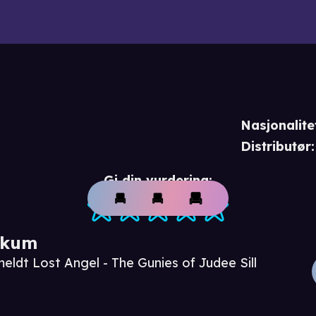
Nasjonalite
Distributør
:
Gi din vurdering:
ikum
eldt Lost Angel - The Gunies of Judee Sill