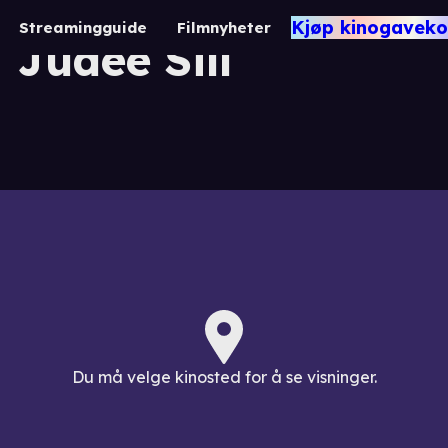
Lost Angel - The Gu
Kjøp kinogaveko
Streamingguide
Filmnyheter
Judee Sill
Du må velge kinosted for å se visninger.