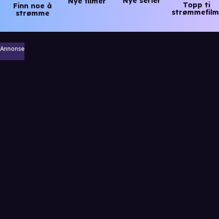
Nye serier
Nye filmer
Topp ti
Finn noe å
strømmefilm
strømme
Annonse