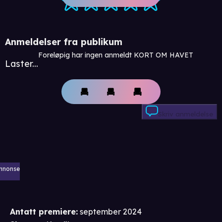
Anmeldelser fra publikum
Foreløpig har ingen anmeldt KORT OM HAVET
Laster...
Skriv anmeldelse
nnonse
Antatt premiere
:
september 2024