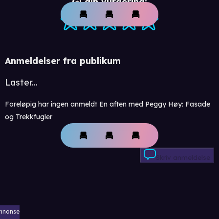
Gi din vurdering:
Anmeldelser fra publikum
Laster...
Foreløpig har ingen anmeldt En aften med Peggy Høy: Fasade
og Trekkfugler
Skriv anmeldelse
nnonse