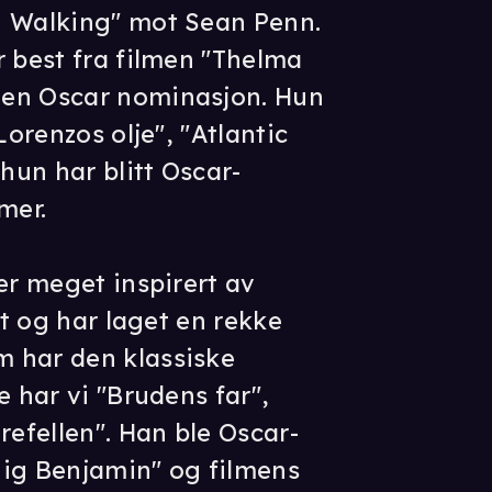
n Walking" mot Sean Penn.
r best fra filmen "Thelma
 en Oscar nominasjon. Hun
Lorenzos olje", "Atlantic
 hun har blitt Oscar-
mer.
er meget inspirert av
et og har laget en rekke
 har den klassiske
e har vi "Brudens far",
refellen". Han ble Oscar-
nig Benjamin" og filmens