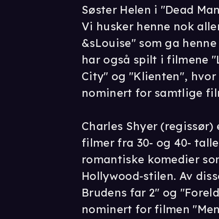
Søster Helen i "Dead Ma
Vi husker henne nok alle
&sLouise" som ga henne
har også spilt i filmene "
City" og "Klienten", hvor
nominert for samtlige fil
Charles Shyer (regissør) 
filmer fra 30- og 40- tall
romantiske komedier som
Hollywood-stilen. Av diss
Brudens far 2" og "Foreld
nominert for filmen "Me