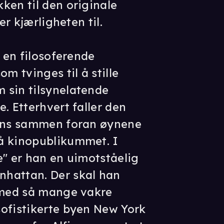
ken til den originale
er kjærligheten til.
m en filosoferende
m tvinges til å stille
 sin tilsynelatende
. Etterhvert faller den
hans sammen foran øynene
å kinopublikummet. I
e" er han en uimotståelig
hattan. Der skal han
e med så mange vakre
ofistikerte byen New York