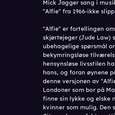
Mick Jagger sang i musik
"Alfie" fra 1966-ikke slipp
"Alfie" er fortellingen o
skjørtejeger (Jude Law) so
ubehagelige spørsmål om
bekymringsløse tilværelse
hensynsløse livsstilen 
hans, og foran øynene p
denne versjonen av "Alfi
Londoner som bor på Man
finne sin lykke og elsk
kvinner som mulig. Den s