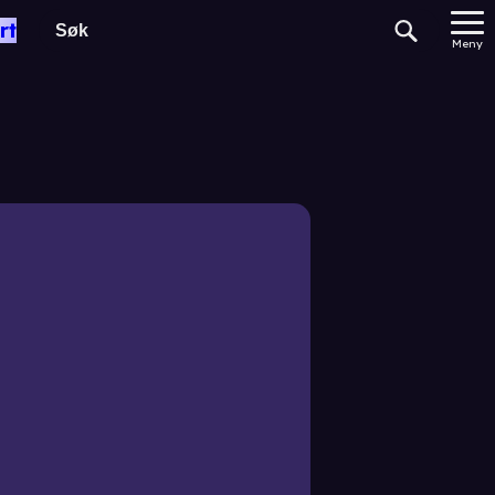
rt
Meny
die
ama