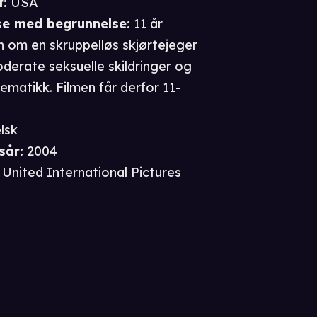
t
:
USA
se
med begrunnelse
:
11 år
n om en skruppelløs skjørtejeger
derate seksuelle skildringer og
matikk. Filmen får derfor 11-
lsk
sår
:
2004
United International Pictures