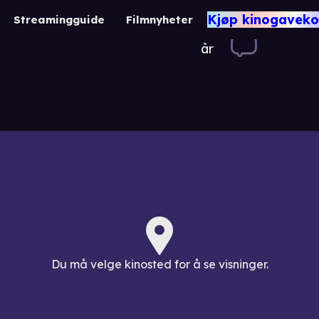
Alfie
Kjøp kinogaveko
Streamingguide
Filmnyheter
11
1 t. 46 min.
Kome
år
/ Dr
Du må velge kinosted for å se visninger.