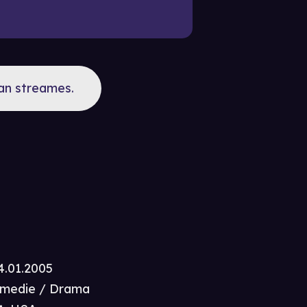
kan streames.
4.01.2005
medie / Drama