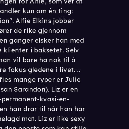
ingen for Alfie, som vet at
andler kun om én ting:
ion". Alfie Elkins jobber
ører de rike gjennom
en ganger elsker han med
klienter i baksetet. Selv
an vil bare ha nok til å
 fokus gledene i livet. ..
fies mange ryper er Julie
usan Sarandon). Liz er en
-permanent-kvasi-en-
en han drar til når han har
lagd mat. Liz er like sexy
g den eneste som kan stille