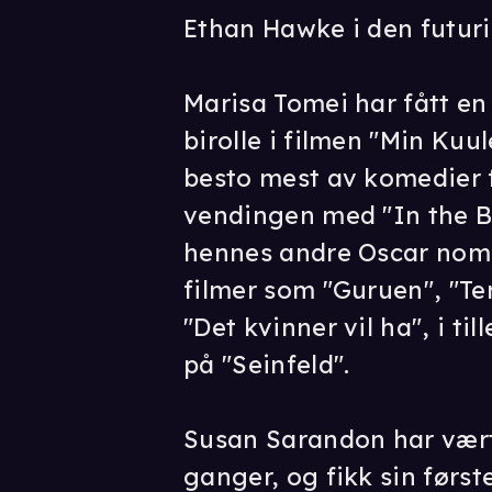
Ethan Hawke i den futuri
Marisa Tomei har fått en 
birolle i filmen "Min Kuu
besto mest av komedier 
vendingen med "In the 
hennes andre Oscar nomin
filmer som "Guruen", "Ter
"Det kvinner vil ha", i ti
på "Seinfeld".
Susan Sarandon har vært
ganger, og fikk sin først