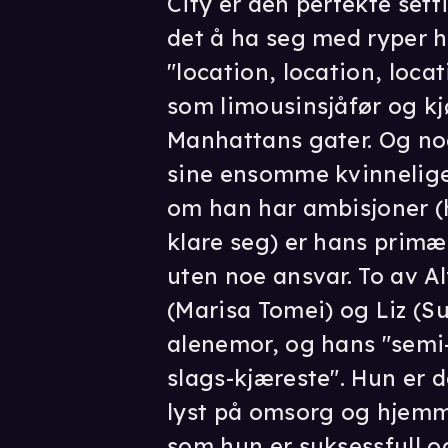
City er den perfekte sett
det å ha seg med ryper h
"location, location, locat
som limousinsjåfør og kj
Manhattans gater. Og no
sine ensomme kvinnelige 
om han har ambisjoner (h
klare seg) er hans primære
uten noe ansvar. To av Al
(Marisa Tomei) og Liz (S
alenemor, og hans "semi
slags-kjæreste". Hun er d
lyst på omsorg og hjemme
som hun er suksessfull o