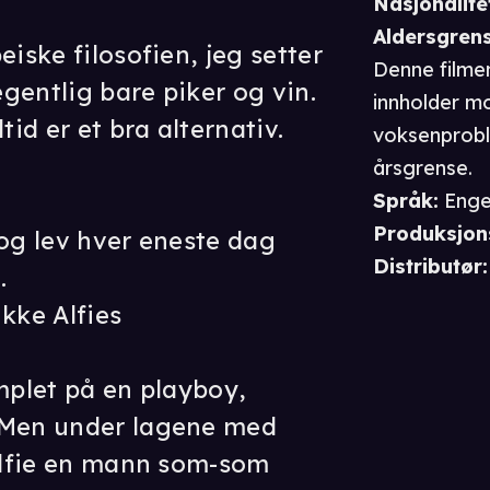
Nasjonalite
Aldersgren
eiske filosofien, jeg setter
Denne filme
egentlig bare piker og vin.
innholder mo
tid er et bra alternativ.
voksenproble
årsgrense.
Språk
:
Enge
Produksjon
 og lev hver eneste dag
Distributør
:
.
kke Alfies
emplet på en playboy,
 Men under lagene med
 Alfie en mann som-som