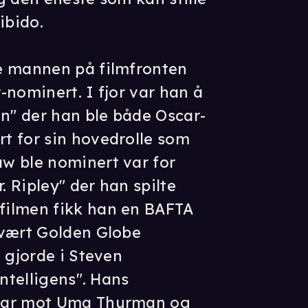
ibido.
e mannen på filmfronten
-nominert. I fjor var han å
in" der han ble både Oscar-
t for sin hovedrolle som
w ble nominert var for
. Ripley" der han spilte
filmen fikk han en BAFTA
 vært Golden Globe
 gjorde i Steven
intelligens". Hans
var mot Uma Thurman og