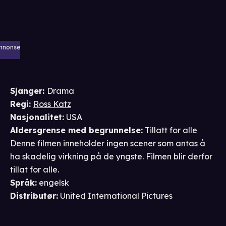
nnonse
Sjanger
:
Drama
Regi
:
Ross Katz
Nasjonalitet
:
USA
Aldersgrense
med begrunnelse
:
Tillatt for alle
Denne filmen inneholder ingen scener som antas å
ha skadelig virkning på de yngste. Filmen blir derfor
tillat for alle.
Språk
:
engelsk
Distributør
:
United International Pictures