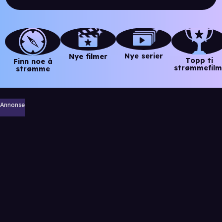
Nye serier
Nye filmer
Topp ti
Finn noe å
strømmefilm
strømme
Annonse