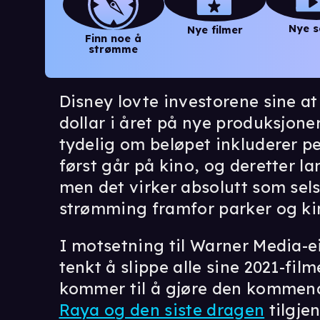
Nye s
Nye filmer
Finn noe å
strømme
Disney lovte investorene sine at
dollar i året på nye produksjoner 
tydelig om beløpet inkluderer p
først går på kino, og deretter l
men det virker absolutt som sels
strømming framfor parker og kin
I motsetning til Warner Media-
tenkt å slippe alle sine 2021-fil
kommer til å gjøre den kommen
Raya og den siste dragen
tilgje