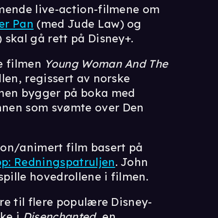
mende live-action-filmene om
er Pan
(med Jude Law) og
 skal gå rett på Disney+.
e filmen
Young Woman And The
len, regissert av norske
ilmen bygger på boka med
nnen som svømte over Den
on/animert film basert på
p: Redningspatruljen
. John
ille hovedrollene i filmen.
e til flere populære Disney-
ke i
Disenchanted
, en