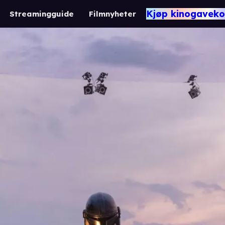
Kjøp kinogaveko
Streamingguide
Filmnyheter