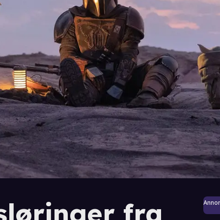
løringer fra
Anno