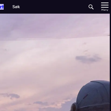
rt
Meny