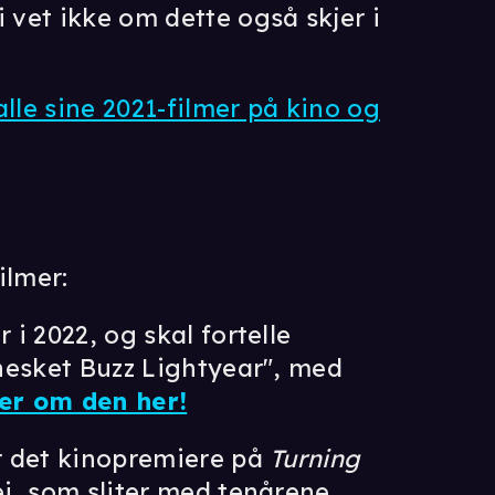
vet ikke om dette også skjer i
alle sine 2021-filmer på kino og
ilmer:
 i 2022, og skal fortelle
nesket Buzz Lightyear", med
er om den her!
r det kinopremiere på
Turning
i, som sliter med tenårene.