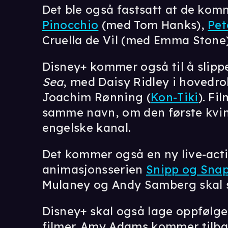
Det ble også fastsatt at de kom
Pinocchio
(med Tom Hanks),
Pet
Cruella de Vil (med Emma Stone)
Disney+ kommer også til å slipp
Sea
, med Daisy Ridley i hovedrol
Joachim Rønning (
Kon-Tiki
). F
samme navn, om den første kvi
engelske kanal.
Det kommer også en ny live-acti
animasjonsserien
Snipp og Snap
Mulaney og Andy Samberg skal sp
Disney+ skal også lage oppfølger
filmer. Amy Adams kommer tilba