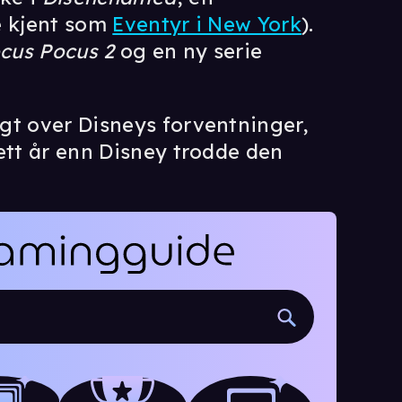
e kjent som
Eventyr i New York
).
cus Pocus 2
og en ny serie
gt over Disneys forventninger,
ett år enn Disney trodde den