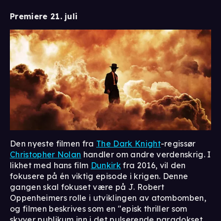
Premiere 21. juli
Den nyeste filmen fra
The Dark Knight
-regissør
Christopher Nolan
handler om andre verdenskrig. I
likhet med hans film
Dunkirk
fra 2016, vil den
fokusere på én viktig episode i krigen. Denne
gangen skal fokuset være på J. Robert
Oppenheimers rolle i utviklingen av atombomben,
og filmen beskrives som en "episk thriller som
skyver publikum inn i det pulserende paradokset