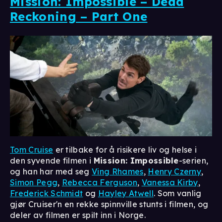
Mission: Impossible – Dead
Reckoning – Part One
Tom Cruise
er tilbake for å risikere liv og helse i
den syvende filmen i
Mission: Impossible
-serien,
og han har med seg
Ving Rhames
,
Henry Czerny
,
Simon Pegg
,
Rebecca Ferguson
,
Vanessa Kirby
,
Frederick Schmidt
og
Hayley Atwell
. Som vanlig
gjør Cruiser'n en rekke spinnville stunts i filmen, og
deler av filmen er spilt inn i Norge.