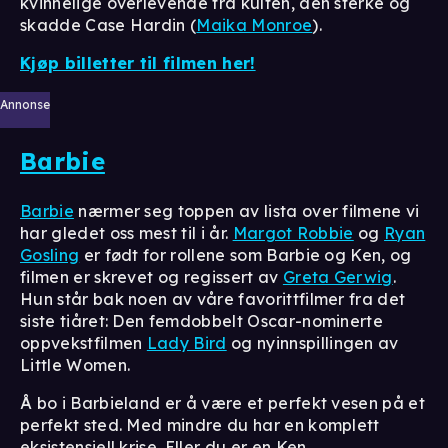
kvinnelige overlevende fra kulten, den sterke og
skadde Case Hardin (
Maika Monroe
).
Kjøp billetter til filmen her!
Annonse
Barbie
Barbie
nærmer seg toppen av lista over filmene vi
har gledet oss mest til i år.
Margot Robbie
og
Ryan
Gosling
er født for rollene som Barbie og Ken, og
filmen er skrevet og regissert av
Greta Gerwig
.
Hun står bak noen av våre favorittfilmer fra det
siste tiåret: Den femdobbelt Oscar-nominerte
oppvekstfilmen
Lady Bird
og nyinnspillingen av
Little Women.
Å bo i Barbieland er å være et perfekt vesen på et
perfekt sted. Med mindre du har en komplett
eksistensiell krise. Eller du er en Ken.