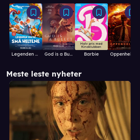
Halv pris med
Kinoklubben
God is a Bullet
Legenden om de små heltene
Barbie
Oppenheimer
Meste leste nyheter