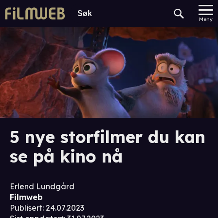
Meny
5 nye storfilmer du kan
se på kino nå
Erlend Lundgård
Filmweb
Publisert
:
24.07.2023