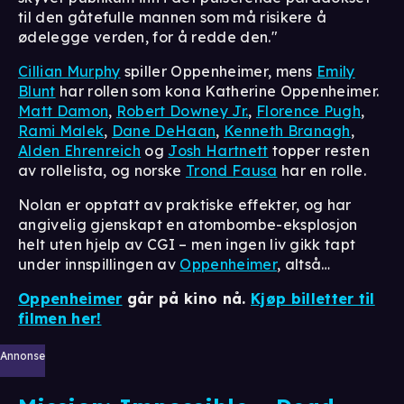
til den gåtefulle mannen som må risikere å
ødelegge verden, for å redde den."
Cillian Murphy
spiller Oppenheimer, mens
Emily
Blunt
har rollen som kona Katherine Oppenheimer.
Matt Damon
,
Robert Downey Jr.
,
Florence Pugh
,
Rami Malek
,
Dane DeHaan
,
Kenneth Branagh
,
Alden Ehrenreich
og
Josh Hartnett
topper resten
av rollelista, og norske
Trond Fausa
har en rolle.
Nolan er opptatt av praktiske effekter, og har
angivelig gjenskapt en atombombe-eksplosjon
helt uten hjelp av CGI – men ingen liv gikk tapt
under innspillingen av
Oppenheimer
, altså…
Oppenheimer
går på kino nå.
Kjøp billetter til
filmen her!
Annonse