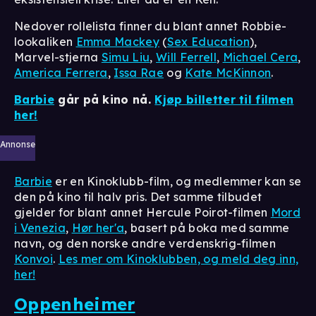
Nedover rollelista finner du blant annet Robbie-
lookaliken
Emma Mackey
(
Sex Education
),
Marvel-stjerna
Simu Liu
,
Will Ferrell
,
Michael Cera
,
America Ferrera
,
Issa Rae
og
Kate McKinnon
.
Barbie
går på kino nå.
Kjøp billetter til filmen
her!
Annonse
Barbie
er en Kinoklubb-film, og medlemmer kan se
den på kino til halv pris. Det samme tilbudet
gjelder for blant annet Hercule Poirot-filmen
Mord
i Venezia
,
Hør her'a
, basert på boka med samme
navn, og den norske andre verdenskrig-filmen
Konvoi
.
Les mer om Kinoklubben, og meld deg inn,
her!
Oppenheimer