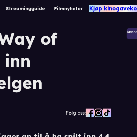
Kjøp kinogaveko
Streamingguide
Filmnyheter
 Way of
Anno
 inn
helgen
Følg oss:
gger an til å ha spilt inn 4,4