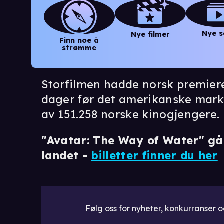
Nye s
Nye filmer
Finn noe å
strømme
Storfilmen hadde norsk premier
dager før det amerikanske marke
av 151.258 norske kinogjengere.
"Avatar: The Way of Water" gå
landet -
billetter finner du her
Følg oss for nyheter, konkurranser og