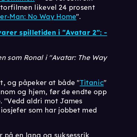
storfilmen likevel 24 prosent
der-Man: No Way Home
".
er spilletiden i "Avatar 2": -
en som Ronal i "Avatar: The Way
t, og påpeker at både "
Titanic
"
enom og hjem, før de endte opp
. "Vedd aldri mot James
diosjefer som har jobbet med
r på en lang og suksessrik