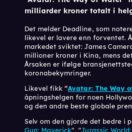
milliarder kroner totalt i hel
Det melder Deadline, som noterer
likevel er lavere enn forventet. 
markedet sviktet: James Cameron
millioner kroner i Kina, mens de
Årsaken er ifølge bransjenettste
koronabekymringer.
Likevel fikk
"
Avatar: The Way o
åpningshelgen for noen Hollyw
og den andre beste globale prem
Selv om den gjorde det bedre i 
Gun: Maverick
", "
Jurassic World