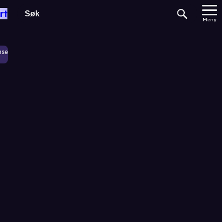
rt
Meny
nse