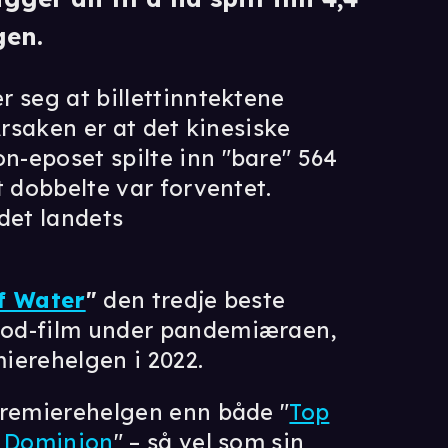
gen.
 seg at billettinntektene
Årsaken er at det kinesiske
-eposet spilte inn "bare" 564
t dobbelte var forventet.
det landets
f Water
"
den tredje beste
ood-film under pandemiæraen,
ierehelgen i 2022.
premierehelgen enn både "
Top
: Dominion
" – så vel som sin