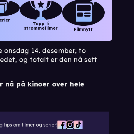
erier
Topp ti
strømmefilmer
Filmnytt
e onsdag 14. desember, to
det, og totalt er den nå sett
r nå på kinoer over hele
 tips om filmer og serier!