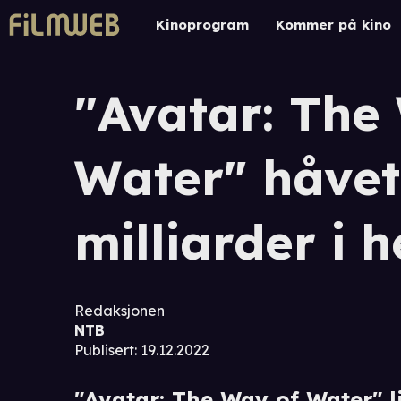
Kinoprogram
Kommer på kino
"Avatar: The
Water" håvet
milliarder i 
Redaksjonen
NTB
Publisert
:
19.12.2022
"Avatar: The Way of Water" li