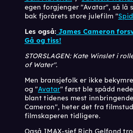
egen forgjenger "Avatar", så lå 
bak fjorårets store julefilm "
Spi
Les også:
James Cameron forsvar
Gå og tiss!
STORSLAGEN: Kate Winslet i roll
of Water".
Men bransjefolk er ikke bekymre
og "
Avatar
" først ble spådd ned
blant tidenes mest innbringende
Cameron", heter det fra filmstu
filmskaperen tidligere.
Også IMAX-sjef Rich Gelfond tro