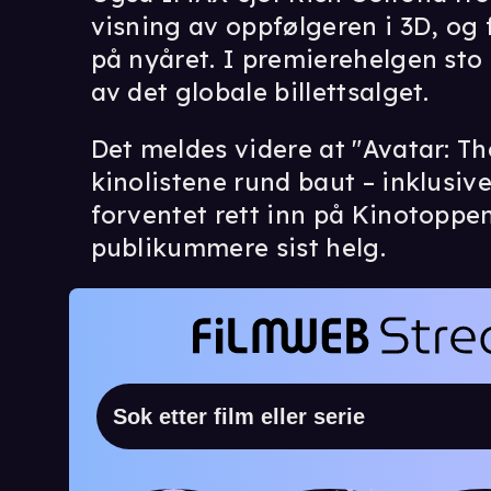
visning av oppfølgeren i 3D, og f
på nyåret. I premierehelgen sto
av det globale billettsalget.
Det meldes videre at "Avatar: T
kinolistene rund baut – inklusiv
forventet rett inn på Kinotoppen
publikummere sist helg.