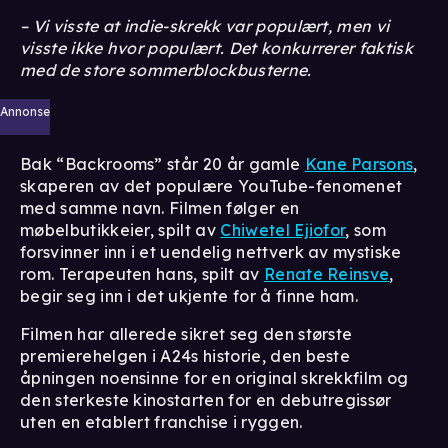
– Vi visste at indie-skrekk var populært, men vi
visste ikke hvor populært. Det konkurrerer faktisk
med de store sommerblockbusterne.
Annonse
Bak “Backrooms” står 20 år gamle
Kane Parsons
,
skaperen av det populære YouTube-fenomenet
med samme navn. Filmen følger en
møbelbutikkeier, spilt av
Chiwetel Ejiofor
, som
forsvinner inn i et uendelig nettverk av mystiske
rom. Terapeuten hans, spilt av
Renate Reinsve
,
begir seg inn i det ukjente for å finne ham.
Filmen har allerede sikret seg den største
premierehelgen i A24s historie, den beste
åpningen noensinne for en original skrekkfilm og
den sterkeste kinostarten for en debutregissør
uten en etablert franchise i ryggen.