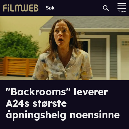
Meny
"Backrooms" leverer
A24s største
åpningshelg noensinne