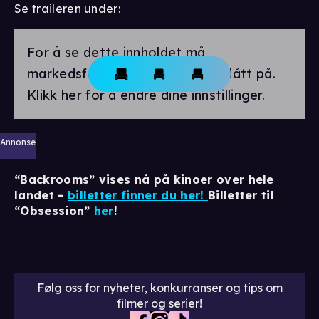
Se traileren under:
For å se dette innholdet må
markedsførings-cookies være slått på.
Klikk her for å endre dine innstillinger.
Annonse
“Backrooms” vises nå på kinoer over hele
landet -
billetter finner du her!
Billetter til
“Obsession”
her
!
Følg oss for nyheter, konkurranser og tips om
filmer og serier!