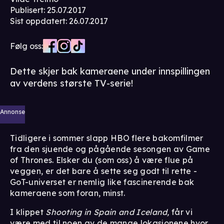
Publisert
:
25.07.2017
Sist oppdatert
:
26.07.2017
Følg oss:
Dette skjer bak kameraene under innspillingen
av verdens største TV-serie!
Annonse
Tidligere i sommer slapp HBO flere bakomfilmer
fra den sjuende og pågående sesongen av Game
of Thrones. Elsker du (som oss) å være flue på
veggen, er det bare å sette seg godt til rette -
GoT-universet er nemlig like fascinerende bak
kameraene som foran, minst.
I klippet
Shooting in Spain and Iceland,
får vi
være med til noen av de mange lokasjonene hvor