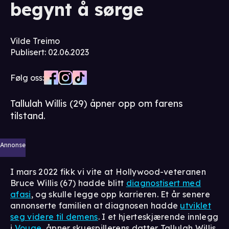
begynt å sørge
Vilde Treimo
Publisert
:
02.06.2023
Følg oss:
Tallulah Willis (29) åpner opp om farens
tilstand.
Annonse
I mars 2022 fikk vi vite at Hollywood-veteranen
Bruce Willis (67) hadde blitt
diagnostisert med
afasi
, og skulle legge opp karrieren. Et år senere
annonserte familien at diagnosen hadde
utviklet
seg videre til demens
. I et hjerteskjærende innlegg
i
Vouge
, åpner skuespillerens datter Tallulah Willis