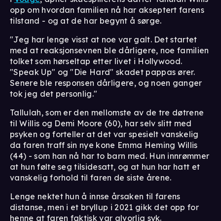
opp om hvordan familien nå har akseptert farens
tilstand - og at de har begynt å sørge.
"Jeg har lenge visst at noe var galt. Det startet
med at reaksjonsevnen ble dårligere, noe familien
tolket som hørseltap etter livet i Hollywood.
"Speak Up" og "Die Hard" skadet pappas ører.
Senere ble responsen dårligere, og noen ganger
tok jeg det personlig."
Tallulah, som er den mellomste av de tre døtrene
til Willis og Demi Moore (60), har selv slitt med
psyken og forteller at det var spesielt vanskelig
da faren traff sin nye kone Emma Heming Willis
(44) - som han nå har to barn med. Hun innrømmer
at hun følte seg tilsidesatt, og at hun har hatt et
vanskelig forhold til faren de siste årene.
Lenge nektet hun å innse årsaken til farens
distanse, men i et bryllup i 2021 gikk det opp for
henne at faren faktisk var alvorlig syk.