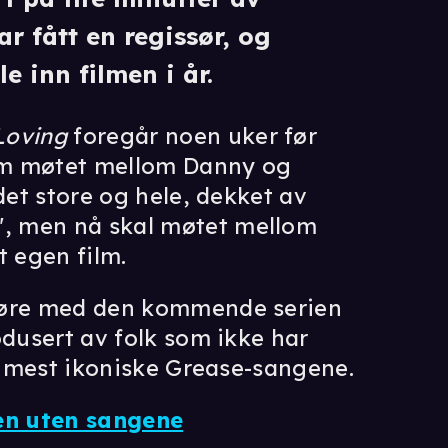
har fått en regissør, og
 inn filmen i år.
Loving
foregår noen uker før
om møtet mellom Danny og
det store og hele, dekket av
, men nå skal møtet mellom
t egen film.
gjøre med den kommende serien
odusert av folk som ikke har
de mest ikoniske Grease-sangene.
men uten sangene