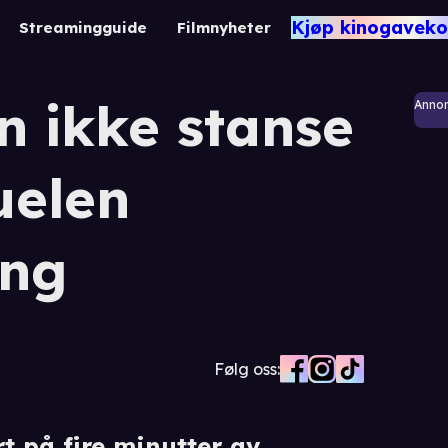
Kjøp kinogaveko
Streamingguide
Filmnyheter
 ikke stanse
Anno
uelen
ing
Følg oss:
rt på fire minutter av