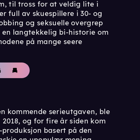
til tross for at veldig lite i
r full av skuespillere i 30- og
mobbing og seksuelle overgrep
 en langtekkelig bi-historie om
r hodene på mange seere
n kommende serieutgaven, ble
i 2018, og for fire år siden kom
V-produksjon basert på den
anskje en upopulær mening,