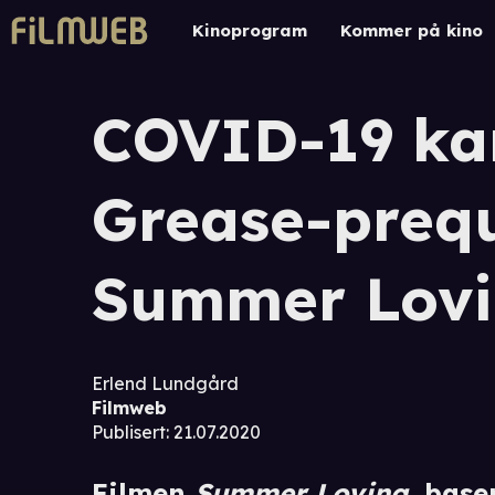
Kinoprogram
Kommer på kino
COVID-19 kan
Grease-preq
Summer Lov
Erlend Lundgård
Filmweb
Publisert
:
21.07.2020
Filmen
Summer Loving
, base