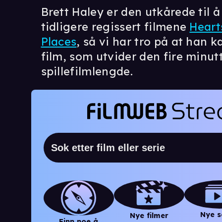
Brett Haley er den utkårede til å
tidligere regissert filmene
Heart
Places
, så vi har tro på at han 
film, som utvider den fire minut
spillefilmlengde.
Nye s
Nye filmer
Finn noe å