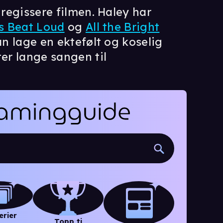
 regissere filmen. Haley har
s Beat Loud
og
All the Bright
kan lage en ektefølt og koselig
ter lange sangen til
erier
Topp ti