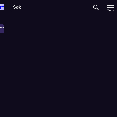
rt
Meny
nse