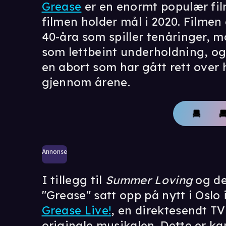
Grease
er en enormt populær film, 
filmen holder mål i 2020. Filmen e
40-åra som spiller tenåringer, 
som lettbeint underholdning, og
en abort som har gått rett ove
gjennom årene.
Annonse
I tillegg til
Summer Loving
og de
"Grease" satt opp på nytt i Oslo 
Grease Live!
, en direktesendt T
originale musikalen. Dette er k