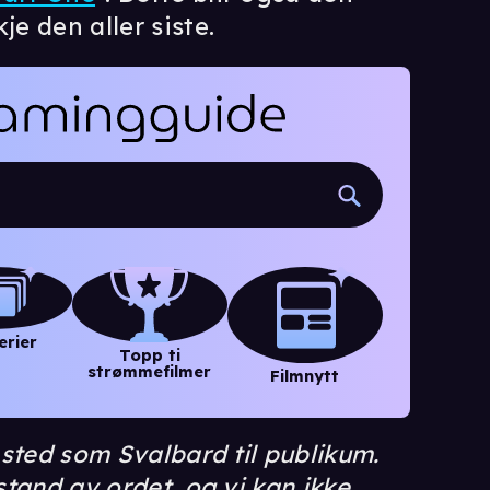
je den aller siste.
erier
Topp ti
strømmefilmer
Filmnytt
t sted som Svalbard til publikum.
stand av ordet, og vi kan ikke