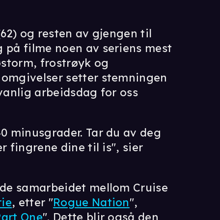
62) og resten av gjengen til
g på filme noen av seriens mest
storm, frostrøyk og
 omgivelser setter stemningen
 vanlig arbeidsdag for oss
40 minusgrader. Tar du av deg
 fingrene dine til is", sier
erde samarbeidet mellom Cruise
ie
, etter "
Rogue Nation
",
Part One
". Dette blir også den