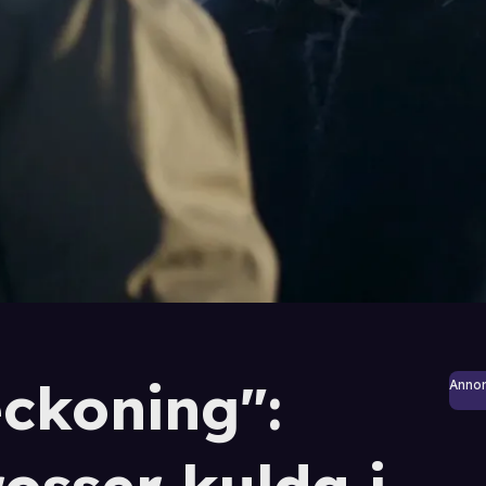
eckoning":
Anno