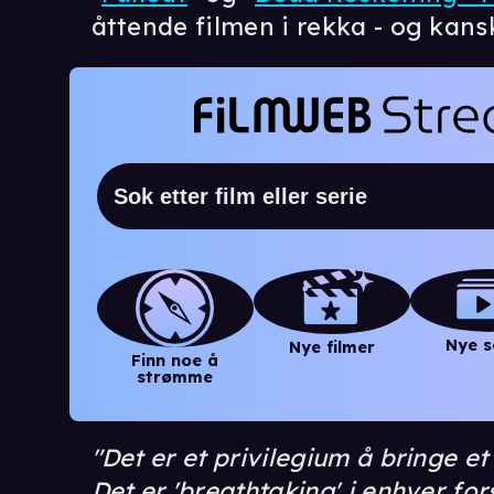
åttende filmen i rekka - og kansk
Nye s
Nye filmer
Finn noe å
strømme
"Det er et privilegium å bringe e
Det er 'breathtaking' i enhver for