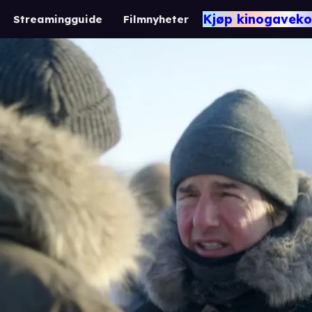
Kjøp kinogaveko
Streamingguide
Filmnyheter