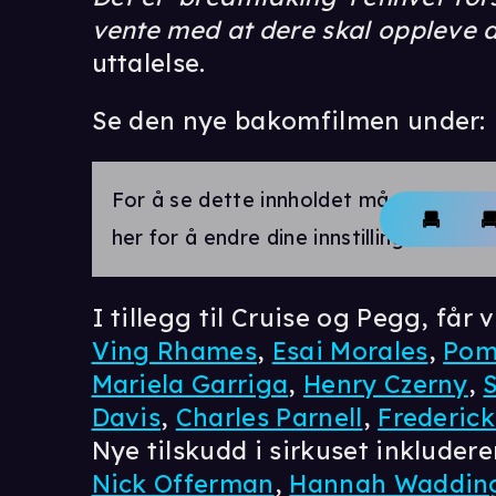
vente med at dere skal oppleve d
uttalelse.
Se den nye bakomfilmen under:
For å se dette innholdet må markedsfø
her for å endre dine innstillinger.
I tillegg til Cruise og Pegg, får
Ving Rhames
,
Esai Morales
,
Pom
Mariela Garriga
,
Henry Czerny
,
Davis
,
Charles Parnell
,
Frederic
Nye tilskudd i sirkuset inkluder
Nick Offerman
,
Hannah Waddi