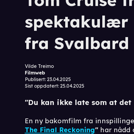
Tom Cruise tr
spektakulær
fra Svalbard
Vilde Treimo
Filmweb
Publisert
:
23.04.2025
Sist oppdatert
:
25.04.2025
"Du kan ikke late som at det
En ny bakomfilm fra innspilling
The Final Reckoning
"
har nådd o