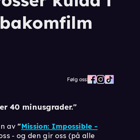
osser kulda i
 bakomfilm
Følg oss:
 er 40 minusgrader."
en av
"
Mission: Impossible -
ss - og den gir oss (på alle