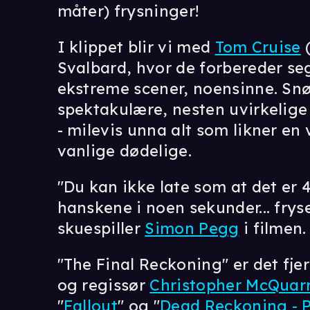
måter) frysninger!
I klippet blir vi med
Tom Cruise
(
Svalbard, hvor de forbereder se
ekstreme scener, noensinne. Snø
spektakulære, nesten uvirkelige
- milevis unna alt som likner en
vanlige dødelige.
"Du kan ikke late som at det er 
hanskene i noen sekunder... fryser
skuespiller
Simon Pegg
i filmen.
"The Final Reckoning" er det fj
og regissør
Christopher McQuarr
"
Fallout
" og "
Dead Reckoning - 