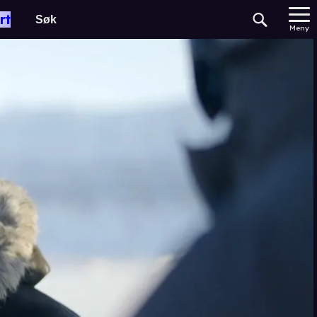
rt
Meny