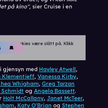
et på kino",
sier Cruise i en
rings-cookies være slått på. Klikk
 vi gjensyn med
Hayley Atwell
,
 Klementieff
,
Vanessa Kirby
,
Shea Whigham
,
Greg Tarzan
k Schmidt
og
Angela Bassett
.
er
Holt McCallany
,
Janet McTeer
,
ngham
,
Katy O'Brian
og
Stephen