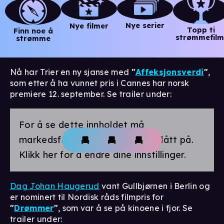
Nye serier
Nye filmer
Topp ti
Finn noe å
strømmefilm
strømme
Nå har Trier en ny sjanse med
"
Affeksjonsverdi
"
,
som etter å ha vunnet pris i Cannes har norsk
premiere 12. september. Se trailer under:
For å se dette innholdet må
markedsførings-cookies være slått på.
Klikk her for å endre dine innstillinger.
Dag Johan Haugerud
vant Gullbjørnen i Berlin og
er nominert til Nordisk råds filmpris for
"
Drømmer
"
, som var å se på kinoene i fjor. Se
trailer under: