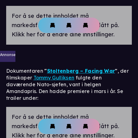
For å se dette innholdet må
markedsførings-cookies være slått på.
Klikk her for å endre dine innstillinger.
Annonse
Dokumentaren
"
Stoltenberg – Facing War
"
, der
filmskaper
Tommy Gulliksen
fulgte den
daværende Nato-sjefen, vant i helgen
Amandapris. Den hadde premiere i mars i år. Se
trailer under:
For å se dette innholdet må
markedsførings-cookies være slått på.
Klikk her for å endre dine innstillinger.