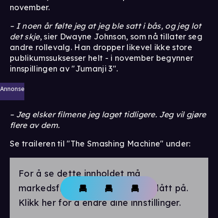
november.
– I noen år følte jeg at jeg ble satt i bås, og jeg lot
det skje
, sier Dwayne Johnson, som nå tillater seg
andre rollevalg. Han dropper likevel ikke store
publikumssuksesser helt - i november begynner
innspillingen av "Jumanji 3".
Annonse
– Jeg elsker filmene jeg laget tidligere. Jeg vil gjøre
flere av dem.
Se traileren til "The Smashing Machine" under:
For å se dette innholdet må
markedsførings-cookies være slått på.
Klikk her for å endre dine innstillinger.