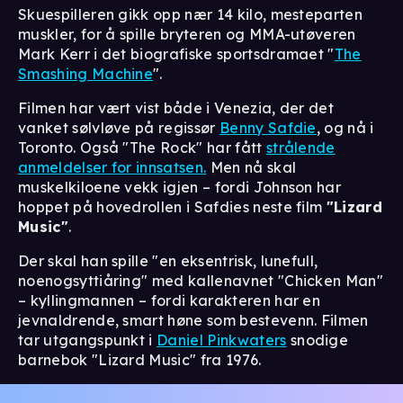
Skuespilleren gikk opp nær 14 kilo, mesteparten
muskler, for å spille bryteren og MMA-utøveren
Mark Kerr i det biografiske sportsdramaet "
The
Smashing Machine
".
Filmen har vært vist både i Venezia, der det
vanket sølvløve på regissør
Benny Safdie
, og nå i
Toronto. Også "The Rock" har fått
strålende
anmeldelser for innsatsen.
Men nå skal
muskelkiloene vekk igjen – fordi Johnson har
hoppet på hovedrollen i Safdies neste film
"Lizard
Music"
.
Der skal han spille "en eksentrisk, lunefull,
noenogsyttiåring" med kallenavnet "Chicken Man"
– kyllingmannen – fordi karakteren har en
jevnaldrende, smart høne som bestevenn. Filmen
tar utgangspunkt i
Daniel Pinkwaters
snodige
barnebok "Lizard Music" fra 1976.