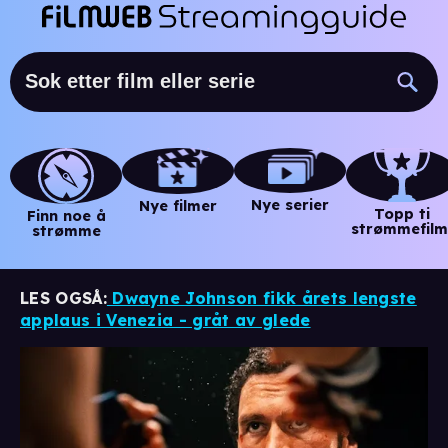
Nye serier
Nye filmer
Topp ti
Finn noe å
strømmefilm
strømme
LES OGSÅ:
Dwayne Johnson fikk årets lengste
applaus i Venezia - gråt av glede