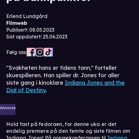
Erlend Lundgård
Filmweb
Publisert
:
08.05.2023
Sist oppdatert
:
25.06.2023
Følg oss:
"Svakheten hans er tidens tann," forteller
skuespilleren. Han spiller dr. Jones for aller
siste gang i kinoklare
Indiana Jones and the
Dial of Destiny
.
Annonse
Hold fast på fedoraen, for denne uka er det
endelig premiere på den femte og siste filmen om
Indiana Jones! På pressekonferansen til
Indiana