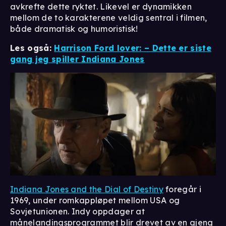
avkrefte dette ryktet. Likevel er dynamikken
mellom de to karakterene veldig sentral i filmen,
både dramatisk og humoristisk!
Les også:
Harrison Ford lover: – Dette er siste
gang jeg spiller Indiana Jones
Indiana Jones and the Dial of Destiny
foregår i
1969, under romkappløpet mellom USA og
Sovjetunionen. Indy oppdager at
månelandingsprogrammet blir drevet av en gjeng