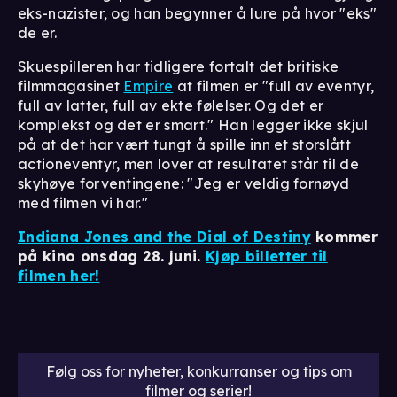
eks-nazister, og han begynner å lure på hvor "eks"
de er.
Skuespilleren har tidligere fortalt det britiske
filmmagasinet
Empire
at filmen er "full av eventyr,
full av latter, full av ekte følelser. Og det er
komplekst og det er smart." Han legger ikke skjul
på at det har vært tungt å spille inn et storslått
actioneventyr, men lover at resultatet står til de
skyhøye forventingene: "Jeg er veldig fornøyd
med filmen vi har."
Indiana Jones and the Dial of Destiny
kommer
på kino
onsdag
28. juni.
Kjøp billetter til
filmen her!
Følg oss for nyheter, konkurranser og tips om
filmer og serier!