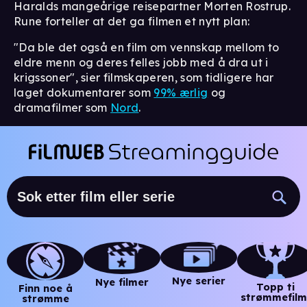
Haralds mangeårige reisepartner Morten Rostrup.
Rune forteller at det ga filmen et nytt plan:
"Da ble det også en film om vennskap mellom to
eldre menn og deres felles jobb med å dra ut i
krigssoner", sier filmskaperen, som tidligere har
laget dokumentarer som
99% ærlig
og
dramafilmer som
Nord
.
Nye serier
Nye filmer
Topp ti
Finn noe å
strømmefilm
strømme