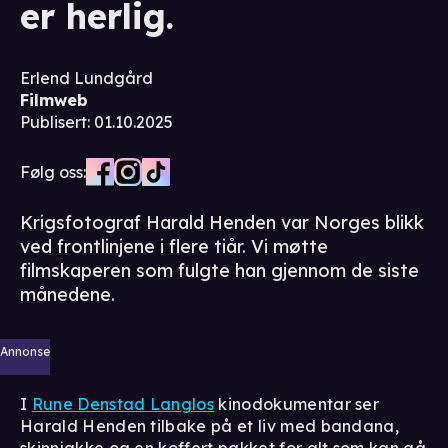
er herlig.
Erlend Lundgård
Filmweb
Publisert
:
01.10.2025
Følg oss:
Krigsfotograf Harald Henden var Norges blikk
ved frontlinjene i flere tiår. Vi møtte
filmskaperen som fulgte han gjennom de siste
månedene.
Annonse
I
Rune Denstad Langlos
kinodokumentar ser
Harald Henden tilbake på et liv med bandana,
skinnjakke og en koffert pakket for alt som kan gå