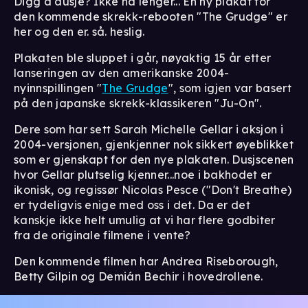
Digg å dusje? Ikke nå lenger... En ny plakat for
den kommende skrekk-rebooten "The Grudge" er
her og den er. så. heslig.
Plakaten ble sluppet i går, nøyaktig 15 år etter
lanseringen av den amerikanske 2004-
nyinnspillingen "
The Grudge
", som igjen var basert
på den japanske skrekk-klassikeren "Ju-On".
Dere som har sett Sarah Michelle Gellar i aksjon i
2004-versjonen, gjenkjenner nok sikkert øyeblikket
som er gjenskapt for den nye plakaten. Dusjscenen
hvor Gellar plutselig kjenner...noe i bakhodet er
ikonisk, og regissør Nicolas Pesce ("Don't Breathe)
er tydeligvis enige med oss i det. Da er det
kanskje ikke helt umulig at vi har flere godbiter
fra de originale filmene i vente?
Den kommende filmen har Andrea Riseborough,
Betty Gilpin og Demián Bechir i hovedrollene.