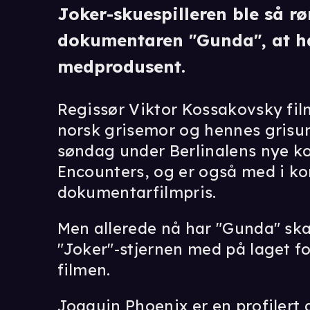
Joker-skuespilleren ble så rø
dokumentaren "Gunda", at ha
medprodusent.
Regissør Viktor Kossakovsky fil
norsk grisemor og hennes grisun
søndag under Berlinalens nye k
Encounters, og er også med i k
dokumentarfilmpris.
Men allerede nå har "Gunda" ska
"Joker"-stjernen med på laget f
filmen.
Joaquin Phoenix er en profilert 