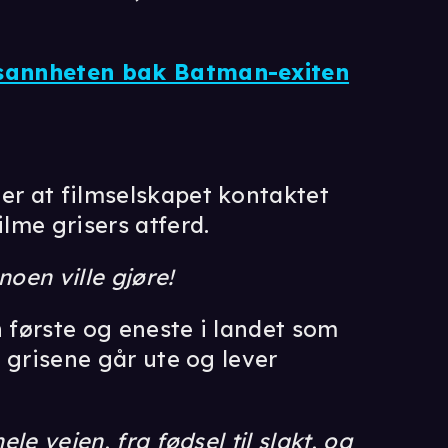
 sannheten bak Batman-exiten
er at filmselskapet kontaktet
lme grisers atferd.
noen ville gjøre!
n første og eneste i landet som
e grisene går ute og lever
ele veien, fra fødsel til slakt, og