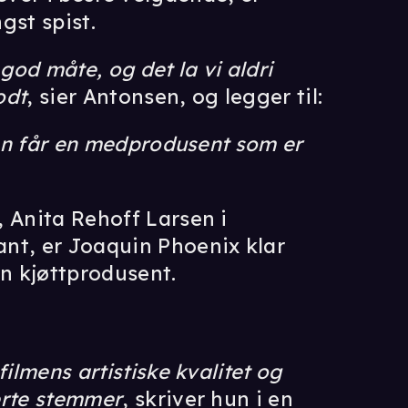
gst spist.
god måte, og det la vi aldri
odt
, sier Antonsen, og legger til:
lmen får en medprodusent som er
 Anita Rehoff Larsen i
nt, er Joaquin Phoenix klar
en kjøttprodusent.
ilmens artistiske kvalitet og
erte stemmer
, skriver hun i en