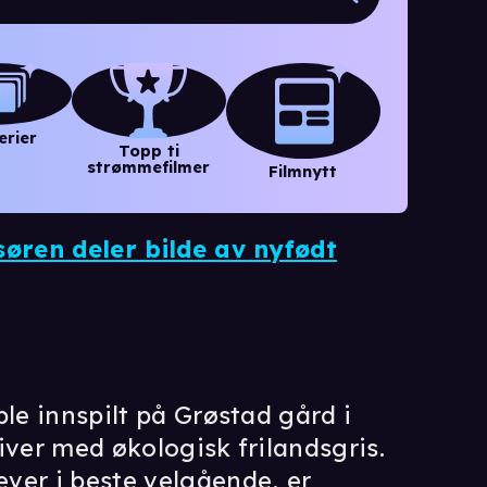
erier
Topp ti
strømmefilmer
Filmnytt
søren deler bilde av nyfødt
ble innspilt på Grøstad gård i
iver med økologisk frilandsgris.
ver i beste velgående, er