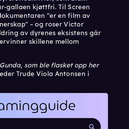
-gallaen kjøttfri. Til Screen
 dokumentaren "er en film av
erskap" – og roser Victor
dring av dyrenes eksistens går
rvinner skillene mellom
 Gunda, som ble flasket opp her
 leder Trude Viola Antonsen i