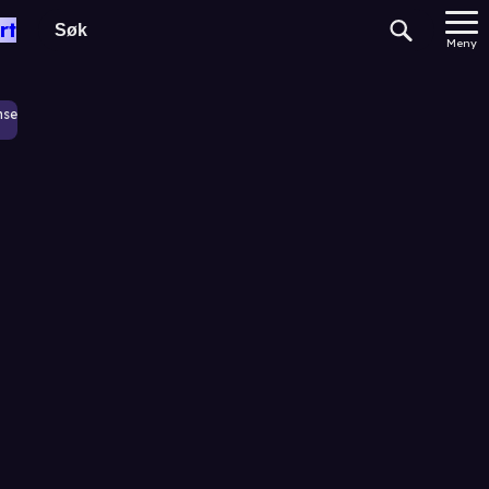
rt
Meny
nse