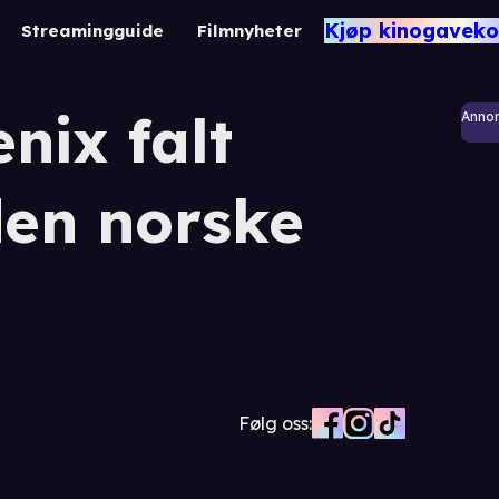
Kjøp kinogaveko
Streamingguide
Filmnyheter
nix falt
Anno
den norske
a
Følg oss: