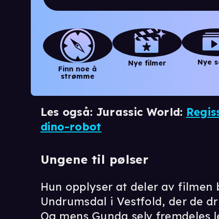
Nye s
Nye filmer
Finn noe å
strømme
Les også: Jurassic World:
Regis
dino-robot
Ungene til pølser
Hun opplyser at deler av filmen 
Undrumsdal i Vestfold, der de dr
Og mens Gunda selv fremdeles le