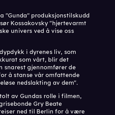
 ga "Gunda" produksjonstilskudd
issør Kossakovsky "hjertevarmt
ske univers ved å vise oss
 dypdykk i dyrenes liv, som
akkurat som vårt, blir det
n snarest gjennomfører de
for å stanse vår omfattende
løse nedslakting av dem".
tolt av Gundas rolle i filmen,
l grisebonde Gry Beate
iser ned til Berlin for å være