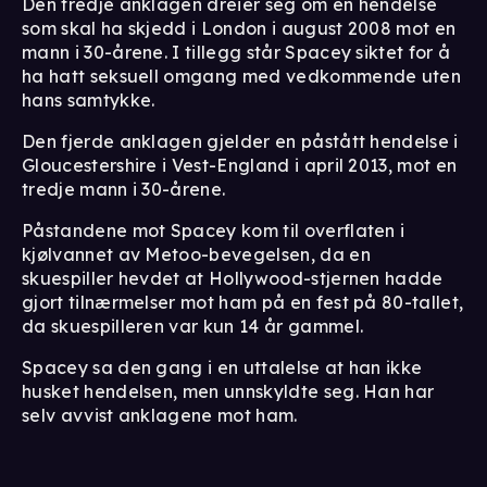
Den tredje anklagen dreier seg om en hendelse
som skal ha skjedd i London i august 2008 mot en
mann i 30-årene. I tillegg står Spacey siktet for å
ha hatt seksuell omgang med vedkommende uten
hans samtykke.
Den fjerde anklagen gjelder en påstått hendelse i
Gloucestershire i Vest-England i april 2013, mot en
tredje mann i 30-årene.
Påstandene mot Spacey kom til overflaten i
kjølvannet av Metoo-bevegelsen, da en
skuespiller hevdet at Hollywood-stjernen hadde
gjort tilnærmelser mot ham på en fest på 80-tallet,
da skuespilleren var kun 14 år gammel.
Spacey sa den gang i en uttalelse at han ikke
husket hendelsen, men unnskyldte seg. Han har
selv avvist anklagene mot ham.