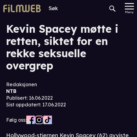
Meny
Kevin Spacey møtte i
retten, siktet for en
rekke seksuelle
overgrep
Redaksjonen
NTB
Publisert
:
16.06.2022
Sist oppdatert
:
17.06.2022
Følg oss:
Hollywood-stjernen Kevin Spacey (62) avviste