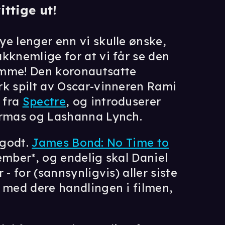
ttige ut!
e lenger enn vi skulle ønske,
kknemlige for at vi får se den
omme! Den koronautsatte
rk spilt av Oscar-vinneren Rami
 fra
Spectre
, og introduserer
 Armas og Lashanna Lynch.
g godt.
James Bond: No Time to
ember*, og endelig skal Daniel
- for (sannsynligvis) aller siste
t med dere handlingen i filmen,