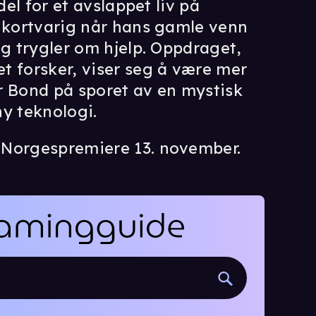
del for et avslappet liv på
r kortvarig når hans gamle venn
og trygler om hjelp. Oppdraget,
t forsker, viser seg å være mer
r Bond på sporet av en mystisk
ny teknologi.
Norgespremiere 13. november.