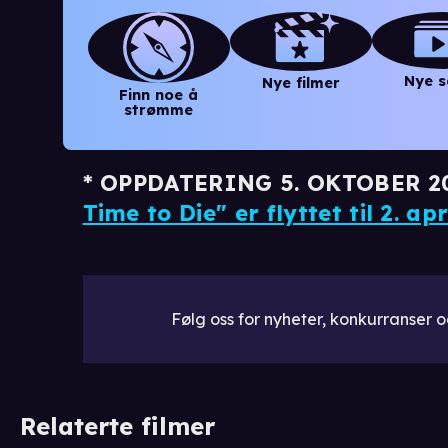
Nye s
Nye filmer
Finn noe å
strømme
* OPPDATERING 5. OKTOBER 2
Time to Die" er flyttet til 2. ap
Følg oss for nyheter, konkurranser og
Relaterte filmer