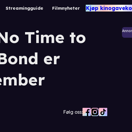
Kjøp kinogaveko
Streamingguide
Filmnyheter
l No Time to
Anno
Bond er
vember
Følg oss: