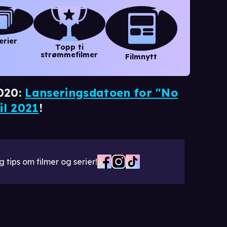
erier
Topp ti
strømmefilmer
Filmnytt
020:
Lanseringsdatoen for "No
ril 2021
!
 tips om filmer og serier!