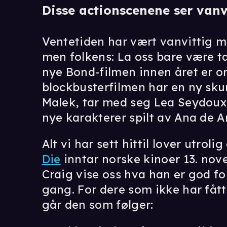
Disse actionscenene ser vanvi
Ventetiden har vært vanvittig my
men folkens: La oss bare være ta
nye Bond-filmen innen året er 
blockbusterfilmen har en ny sku
Malek, tar med seg Lea Seydoux
nye karakterer spilt av Ana de
Alt vi har sett hittil lover utroli
Die
inntar norske kinoer 13. nov
Craig vise oss hva han er god for 
gang. For dere som ikke har fåt
går den som følger: