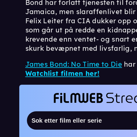
Bond har forlatt tjenesten til for
Jamaica, men slaraffenlivet bli
Felix Leiter fra CIA dukker opp 
som går ut på redde en kidnappe
krevende enn ventet- og snart e
skurk bevæpnet med livsfarlig, 
James Bond: No Time to Die
har 
Watchlist filmen her!