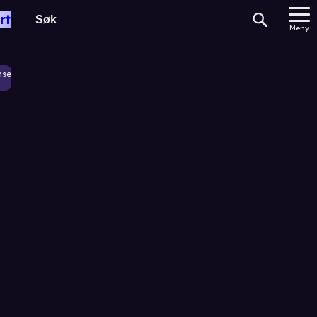
rt
Meny
nse