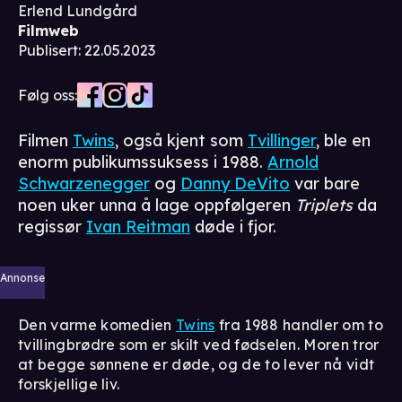
Erlend Lundgård
Filmweb
Publisert
:
22.05.2023
Følg oss:
Filmen
Twins
, også kjent som
Tvillinger
, ble en
enorm publikumssuksess i 1988.
Arnold
Schwarzenegger
og
Danny DeVito
var bare
noen uker unna å lage oppfølgeren
Triplets
da
regissør
Ivan Reitman
døde i fjor.
Annonse
Den varme komedien
Twins
fra 1988 handler om to
tvillingbrødre som er skilt ved fødselen. Moren tror
at begge sønnene er døde, og de to lever nå vidt
forskjellige liv.