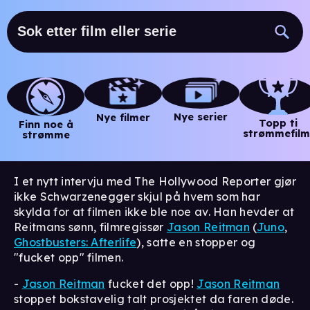
Nye serier
Nye filmer
Topp ti
Finn noe å
strømmefilm
strømme
I et nytt intervju med The Hollywood Reporter gjør
ikke Schwarzenegger skjul på hvem som har
skylda for at filmen ikke ble noe av. Han hevder at
Reitmans sønn, filmregissør
Jason Reitman
(
Juno
,
Ghostbusters: Afterlife
), satte en stopper og
"fucket opp" filmen.
-
Jason Reitman
fucket det opp!
Jason Reitman
stoppet bokstavelig talt prosjektet da faren døde.