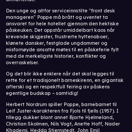
Den unge og altfor serviceinnstilte "front desk
manageren" Poppe må brått og uventet ta
ansvaret for hele hotellet gjennom den hektiske
påskeuken. Det oppstår umiddelbart kaos når
krevende skigjester, frustrerte hyttenaboer,
klønete dansker, festglade ungdommer og
misfornøyde ansatte møtes til en påskeferie fylt
med de merkeligste historier, konflikter og
overraskelser.
Og det blir ikke enklere når det skal legges til
rette for et tradisjonelt barneskirenn, en gigantisk
afterski og en respektfull feiring av påskens
egentlige budskap – samtidig!
Herbert Nordrum spiller Poppe, barnebarnet til
Leif Juster-karakteren fra Fjols til fjells (1957). I
tillegg dukker blant annet Bjarte Hjelmeland,
Christian Skolmen, Nils Vogt, Anette Hoff, Nader
Khademi, Hedda Stiernstedt, John Emil