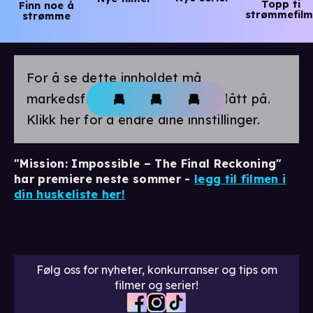
Topp ti
Finn noe å
strømmefilm
strømme
For å se dette innholdet må
markedsførings-cookies være slått på.
Klikk her for å endre dine innstillinger.
"Mission: Impossible – The Final Reckoning"
har premiere neste sommer -
legg til filmen i
din huskeliste her!
Følg oss for nyheter, konkurranser og tips om
filmer og serier!