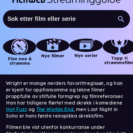
Nye serier
Nye filmer
Topp ti
Finn noe å
strømmefilm
strømme
Wright er mange nerders favorittregissør, og han
er kjent for oppfinnsomme og lekne filmer
proppfulle av stilfulle formgrep og filmreferanser.
Han har tidligere flørtet med skrekk i komediene
Hot Fuzz
og
The Worlds End
, men Last Night in
Soho er hans første reinspikka skrekkfilm.
Filmen ble vist utenfor konkurranse under