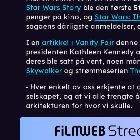
Star Wars Story
ble den første
S
penger på kino, og
Star Wars: T
sagaens dårligste anmeldelser, e
I en
artikkel i Vanity Fair
denne u
presidenten Kathleen Kennedy at
deres ble satt på vent, noen må
Skywalker
og strømmeserien
Th
- Hver enkelt av oss erkjente at d
selskapet, og at vi alle trengte
arkitekturen for hvor vi skulle.