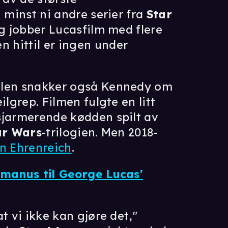
 minst ni andre serier fra
Star
egg jobber Lucasfilm med flere
en hittil er ingen under
elen snakker også Kennedy om
ilgrep. Filmen fulgte en litt
sjarmerende kødden spilt av
ar Wars
-trilogien. Men 2018-
n Ehrenreich
.
 manus til George Lucas'
t vi ikke kan gjøre det,"