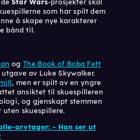
ende
Star Wars
-prosjekter skal
kuespillerne som har spilt dem
henne å skape nye karakterer
e bånd til.
ian
og
The Book of Boba Fett
 utgave av Luke Skywalker.
mill
, men er spilt av en yngre
ttet ansiktet til skuespilleren
nologi, og gjenskapt stemmen
t uten skuespillere.
lle-arvtager: - Han ser ut
r