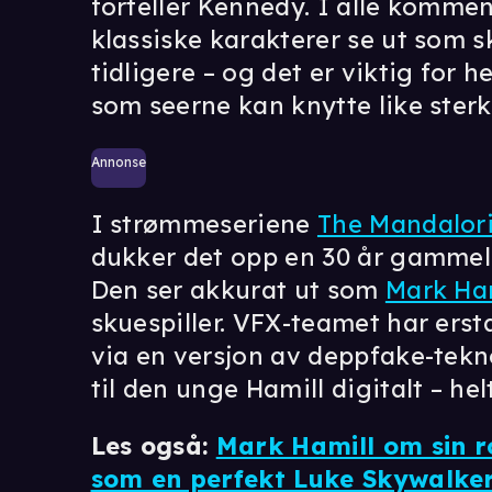
forteller Kennedy. I alle komm
klassiske karakterer se ut som s
tidligere – og det er viktig for 
som seerne kan knytte like sterk
Annonse
I strømmeseriene
The Mandalor
dukker det opp en 30 år gammel
Den ser akkurat ut som
Mark Ha
skuespiller. VFX-teamet har ersta
via en versjon av deppfake-tek
til den unge Hamill digitalt – hel
Les også:
Mark Hamill om sin ro
som en perfekt Luke Skywalke