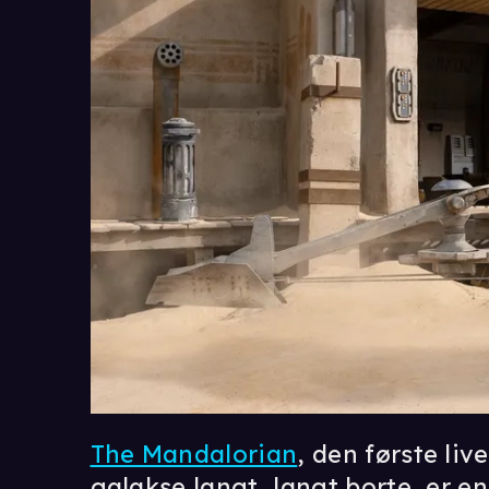
The Mandalorian
, den første liv
galakse langt, langt borte, er en