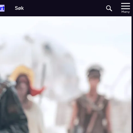
rt
Meny