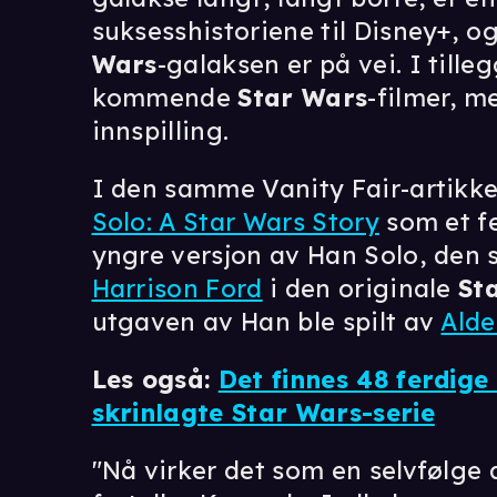
suksesshistoriene til Disney+, og
Wars
-galaksen er på vei. I till
kommende
Star Wars
-filmer, m
innspilling.
I den samme Vanity Fair-artikk
Solo: A Star Wars Story
som et fe
yngre versjon av Han Solo, den 
Harrison Ford
i den originale
St
utgaven av Han ble spilt av
Alde
Les også:
Det finnes 48 ferdige
skrinlagte Star Wars-serie
"Nå virker det som en selvfølge a