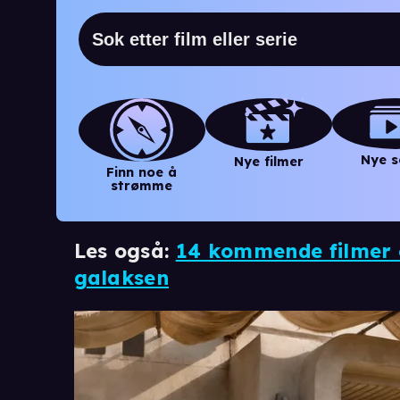
Nye s
Nye filmer
Finn noe å
strømme
Les også:
14 kommende filmer o
galaksen