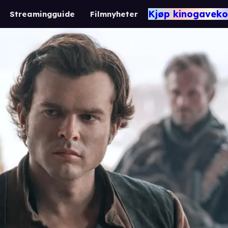
Kjøp kinogaveko
Streamingguide
Filmnyheter