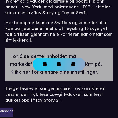
svaret og avduket gigantiske billboards, blant
annet i New York, med bokstavene “TS” - initialer
som deles av Toy Story og Taylor Swift.
Her la oppmerksomme Swifties også merke til at
kampanjebildene inneholdt nøyaktig 13 skyer, et
tall artisten gjennom hele karrieren har omtalt som
sitt lykketall.
For å se dette innholdet må
markedsførings-cookies være slått på.
Klikk her for å endre dine innstillinger.
Ifølge Disney er sangen inspirert av karakteren
Jessie, den fryktløse cowgirl-dukken som først
dukket opp i “Toy Story 2”.
Annonse