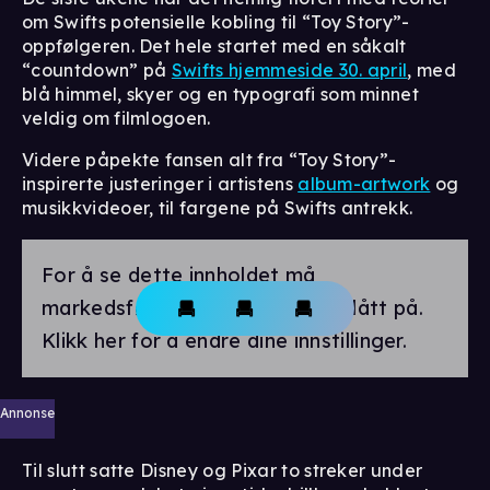
om Swifts potensielle kobling til “Toy Story”-
oppfølgeren. Det hele startet med en såkalt
“countdown” på
Swifts hjemmeside 30. april
, med
blå himmel, skyer og en typografi som minnet
veldig om filmlogoen.
Videre påpekte fansen alt fra “Toy Story”-
inspirerte justeringer i artistens
album-artwork
og
musikkvideoer, til fargene på Swifts antrekk.
For å se dette innholdet må
markedsførings-cookies være slått på.
Klikk her for å endre dine innstillinger.
Annonse
Til slutt satte Disney og Pixar to streker under