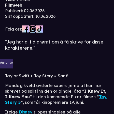
Filmweb
Publisert
:
02.06.2026
Sist oppdatert
:
10.06.2026
Følg oss:
“Jeg har alltid drømt om å få skrive for disse
karakterene.”
Annonse
Taylor Swift + Toy Story = Sant!
Mandag kveld avslørte superstjerna at hun har
skrevet og spilt inn den originale låta
“I Knew It,
I Knew You”
til den kommende Pixar-filmen
“
Toy
Story 5
”
, som får kinopremiere 19. juni.
Ifølge
Disney
slippes singelen på alle