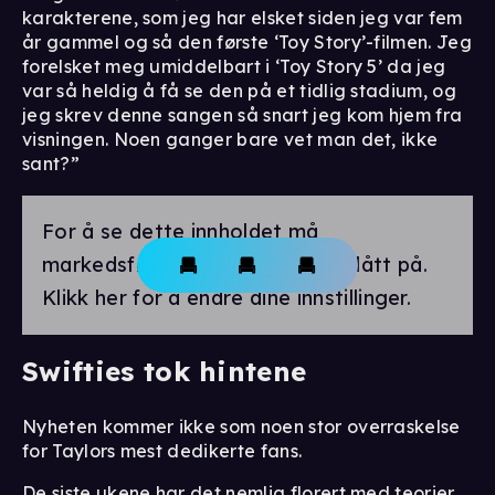
karakterene, som jeg har elsket siden jeg var fem
år gammel og så den første ‘Toy Story’-filmen. Jeg
forelsket meg umiddelbart i ‘Toy Story 5’ da jeg
var så heldig å få se den på et tidlig stadium, og
jeg skrev denne sangen så snart jeg kom hjem fra
visningen. Noen ganger bare vet man det, ikke
sant?”
For å se dette innholdet må
markedsførings-cookies være slått på.
Klikk her for å endre dine innstillinger.
Swifties tok hintene
Nyheten kommer ikke som noen stor overraskelse
for Taylors mest dedikerte fans.
De siste ukene har det nemlig florert med teorier