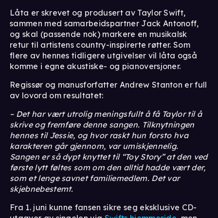
Låta er skrevet og produsert av Taylor Swift,
sammen med samarbeidspartner Jack Antonoff,
og skal (passende nok) markere en musikalsk
retur til artistens country-inspirerte røtter. Som
flere av hennes tidligere utgivelser vil låta også
komme i egne akustiske- og pianoversjoner.
Regissør og manusforfatter Andrew Stanton er full
av lovord om resultatet:
– Det har vært utrolig meningsfullt å få Taylor til å
skrive og fremføre denne sangen. Tilknytningen
hennes til Jessie, og hvor raskt hun forsto hva
karakteren går gjennom, var umiskjennelig.
Sangen er så dypt knyttet til “Toy Story” at den ved
første lytt føltes som om den alltid hadde vært der,
som et lenge savnet familiemedlem. Det var
skjebnebestemt.
Fra 1. juni kunne fansen sikre seg eksklusive CD-
utgaver av singelen via
Swifts hjemmeside
, men