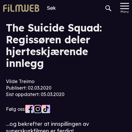
Meny
The Suicide Squad:
Regissøren deler
hjerteskjærende
innlegg
Vilde Treimo
Publisert
:
02.03.2020
Sist oppdatert
:
05.03.2020
Følg oss:
...og bekrefter at innspillingen av
superskurkfilmen er ferdig!