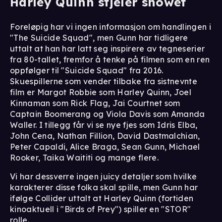
Harley Quinn stjeler showet
Foreløpig har vi ingen informasjon om handlingen i
"The Suicide Squad", men Gunn har tidligere
uttalt at han har latt seg inspirere av tegneserier
fra 80-tallet, fremfor å tenke på filmen som en ren
oppfølger til "Suicide Squad" fra 2016.
Skuespillerne som vender tilbake fra sistnevnte
film er Margot Robbie som Harley Quinn, Joel
Kinnaman som Rick Flag, Jai Courtnet som
Captain Boomerang og Viola Davis som Amanda
Waller. I tillegg får vi se nye fjes som Idris Elba,
John Cena, Nathan Fillion, David Dastmalchian,
Peter Capaldi, Alice Braga, Sean Gunn, Michael
Rooker, Taika Waititi og mange flere.
Vi har dessverre ingen juicy detaljer som hvilke
karakterer disse folka skal spille, men Gunn har
ifølge Collider uttalt at Harley Quinn (fortiden
kinoaktuell i "Birds of Prey") spiller en "STOR"
rolle.