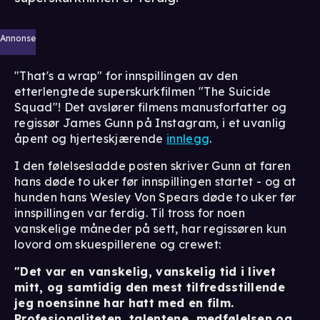
Annonse
"That's a wrap" for innspillingen av den
etterlengtede superskurkfilmen "The Suicide
Squad"! Det avslører filmens manusforfatter og
regissør James Gunn på Instagram, i et uvanlig
åpent og hjerteskjærende
innlegg
.
I den følelsesladde posten skriver Gunn at faren
hans døde to uker før innspillingen startet - og at
hunden hans Wesley Von Spears døde to uker før
innspillingen var ferdig. Til tross for noen
vanskelige måneder på sett, har regissøren kun
lovord om skuespillerene og crewet:
"Det var en vanskelig, vanskelig tid i livet
mitt, og samtidig den mest tilfredsstillende
jeg noensinne har hatt med en film.
Profesjonaliteten, talentene, medfølelsen og