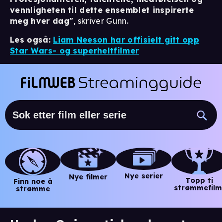
vennligheten til dette ensemblet inspirerte
meg hver dag"
, skriver Gunn.
Les også:
Liam Neeson har offisielt gitt opp
Star Wars- og superheltfilmer
Nye serier
Nye filmer
Topp ti
Finn noe å
strømmefilm
strømme