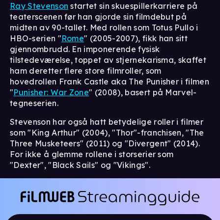
Ray Stevenson
startet sin skuespillerkarriere på
teaterscenen før han gjorde sin filmdebut på
midten av 90-tallet. Med rollen som Totus Pullo i
HBO-serien "
Rome
" (2005-2007), fikk han sitt
gjennombrudd. En imponerende fysisk
tilstedeværelse, toppet av stjernekarisma, skaffet
ham deretter flere store filmroller, som
hovedrollen Frank Castle aka The Punisher i filmen
"
Punisher: War Zone
" (2008), basert på Marvel-
tegneserien.
Stevenson har også hatt betydelige roller i filmer
som "King Arthur" (2004), "Thor"-franchisen, "The
Three Musketeers" (2011) og "Divergent" (2014).
For ikke å glemme rollene i storserier som
"Dexter", "Black Sails" og "Vikings".