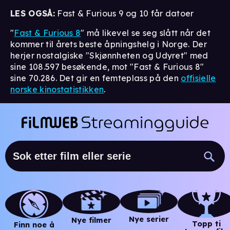
LES OGSÅ:
Fast & Furious 9 og 10 får datoer
"
Fast & Furious 8
" må likevel se seg slått når det
kommer til årets beste åpningshelg i Norge. Der
herjer nostalgiske "Skjønnheten og Udyret" med
sine 108.597 besøkende, mot "Fast & Furious 8"
sine 70.286. Det gir en femteplass på den
offisielle
norske kinostatistikken
.
Nye serier
Nye filmer
Topp ti
Finn noe å