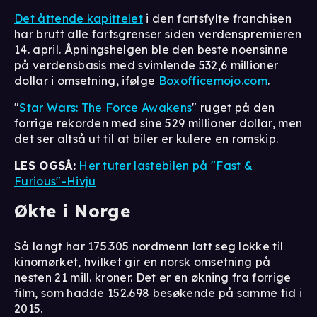
Det åttende kapittelet
i den fartsfylte franchisen
har brutt alle fartsgrenser siden verdenspremieren
14. april. Åpningshelgen ble den beste noensinne
på verdensbasis med svimlende 532,6 millioner
dollar i omsetning, ifølge
Boxofficemojo.com
.
"
Star Wars: The Force Awakens
" ruget på den
forrige rekorden med sine 529 millioner dollar, men
det ser altså ut til at biler er kulere en romskip.
LES OGSÅ:
Her tuter lastebilen på "Fast &
Furious"-Hivju
Økte i Norge
Så langt har 175.305 nordmenn latt seg lokke til
kinomørket, hvilket gir en norsk omsetning på
nesten 21 mill. kroner. Det er en økning fra forrige
film, som hadde 152.698 besøkende på samme tid i
2015.