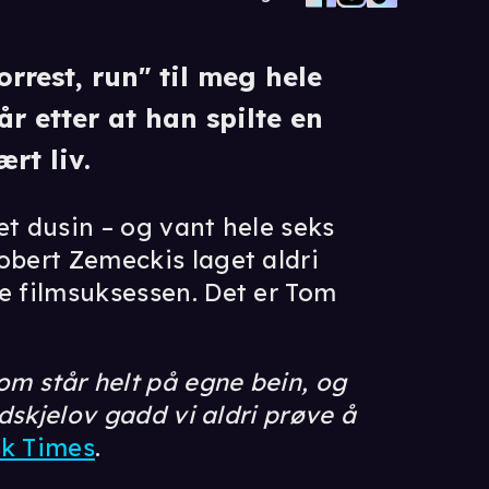
orrest, run" til meg hele
r etter at han spilte en
rt liv.
 et dusin – og vant hele seks
obert Zemeckis laget aldri
e filmsuksessen. Det er Tom
om står helt på egne bein, og
udskjelov gadd vi aldri prøve å
k Times
.