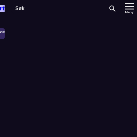
rt
Meny
nse