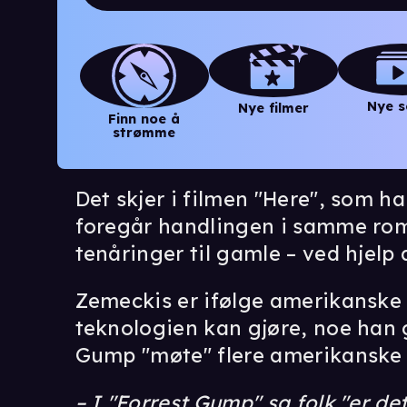
Nye s
Nye filmer
Finn noe å
strømme
Det skjer i filmen "
Here
", som ha
foregår handlingen i samme rom
tenåringer til gamle – ved hjelp 
Zemeckis er ifølge amerikanske 
teknologien kan gjøre, noe han 
Gump "møte" flere amerikanske 
– I "Forrest Gump" sa folk "er det