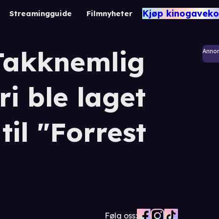
Kjøp kinogaveko
Streamingguide
Filmnyheter
Takknemlig
Anno
ri ble laget
til "Forrest
Følg oss: