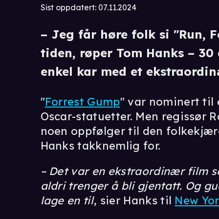
Sist oppdatert
:
07.11.2024
– Jeg får høre folk si "Run, F
tiden, røper Tom Hanks – 30 å
enkel kar med et ekstraordinæ
"
Forrest Gump
" var nominert til
Oscar-statuetter. Men regissør R
noen oppfølger til den folkekjær
Hanks takknemlig for.
– Det var en ekstraordinær film s
aldri trenger å bli gjentatt. Og g
lage en til
, sier Hanks til
New Yor