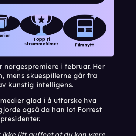
erier
Topp ti
strømmefilmer
Filmnytt
r norgespremiere i februar. Her
, mens skuespillerne går fra
av kunstig intelligens.
medier glad i å utforske hva
gjorde også da han lot Forrest
presidenter.
 ikke litt guffent at du kan være