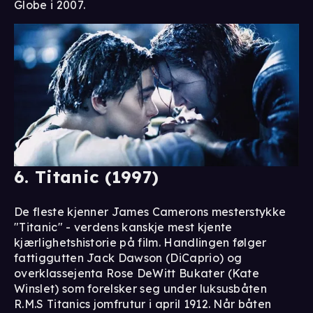
Globe i 2007.
6. Titanic (1997)
De fleste kjenner James Camerons mesterstykke
"Titanic" - verdens kanskje mest kjente
kjærlighetshistorie på film. Handlingen følger
fattiggutten Jack Dawson (DiCaprio) og
overklassejenta Rose DeWitt Bukater (Kate
Winslet) som forelsker seg under luksusbåten
R.M.S Titanics jomfrutur i april 1912. Når båten