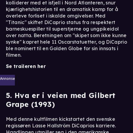
kolliderer med et isfjell i Nord Atlanteren, snur
kjærlighetshistorien til en dramatisk kamp for å
overleve forliset i iskalde omgivelser. Med
"Titanic" skiftet DiCaprio status fra respektert
barneskuespiller til superstjerne og ungpikeidol
over natta. Beretningen om "skipet som ikke kunne
synke" kapret hele 11 Oscarstatuetter, og DiCaprio
ble nominert til en Golden Globe for sin innsats i
filmen.
Se traileren her
Annonse
5. Hva er i veien med Gilbert
Grape (1993)
Med denne kultfilmen kickstartet den svenske
regissøren Lasse Hallström DiCaprios karriere.
Handlingen utspiller seg i den amerikanske