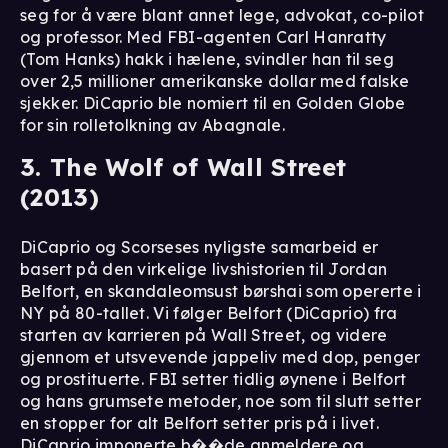
seg for å være blant annet lege, advokat, co-pilot
og professor. Med FBI-agenten Carl Hanratty
(Tom Hanks) hakk i hælene, svindler han til seg
over 2,5 millioner amerikanske dollar med falske
sjekker. DiCaprio ble nomiert til en Golden Globe
for sin rolletolkning av Abagnale.
3. The Wolf of Wall Street
(2013)
DiCaprio og Scorseses nyligste samarbeid er
basert på den virkelige livshistorien til Jordan
Belfort, en skandaleomsust børshai som opererte i
NY på 80-tallet. Vi følger Belfort (DiCaprio) fra
starten av karrieren på Wall Street, og videre
gjennom et utsvevende jappeliv med dop, penger
og prostituerte. FBI setter tidlig øynene i Belfort
og hans grumsete metoder, noe som til slutt setter
en stopper for alt Belfort setter pris på i livet.
DiCaprio imponerte b��de anmeldere og