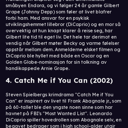
småbyen Endora, og vi følger 24 år gamle Gilbert
Grape (Johnny Depp) som føler at livet blafrer
forbi ham. Med ansvar for en psykisk
utviklingshemmet lillebror (DiCaprio) og en mor så
overvektig at hun knapt klarer å reise seg, har
Gilbert lite tid til eget liv. Det hele tar derimot en
vendig når Gilbert møter Becky og varme følelser
oppstår mellom dem. Anmelderne elsket filmen og
DiCaprio ble hyllet med både en Oscar og en
Golden Globe-nominasjon for sin tolkning av
handikappede Arnie Grape.
4. Catch Me if You Can (2002)
Steven Spielbergs krimdrama "Catch Me if You
Can" er inspirert av livet til Frank Abagnale jr., som
på 60-tallet ble den yngste noen sinne som har
havnet på FBI's "Most Wanted List". Leonardo
DiCaprio spiller hovedrollen som Abagnale selv, en
begavet bedrager som i high school-alder utgir