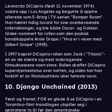
Leonardo DiCaprio (født 11. november 1974)
vokste opp i Los Angeles og begynte å opptre
allerede som 5-åring i TV-serien "Romper Room".
Han høstet tidlig lovord for sine overbevisende
rolletolkninger, og ble både Oscar- og Golden
Globe-nominert for rollen som den psykisk
handikappete Arnie Grape i "Hva er i veien med
Gilbert Grape" (1993).
I 1997 kapret DiCaprio rollen som Jack i "Titanic"-
en av de største og mest innbringende
filmsuksessene noen sinne. Rollen skaffet DiCaprio
superstjernestatus over natten, og siden har han
forblitt et av fimindustriens aller heteste navn.
10. Django Unchained (2013)
Først og fremst; FOR en glede å se DiCaprio i en
Tarantino-film! Handlingen utspiller seg i
sørstatene to år før den amerikanske