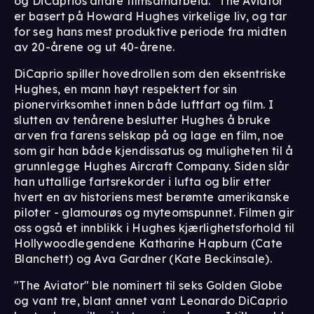
og DiCaprios andre filmsamarbeid. "The Aviator"
er basert på Howard Hughes virkelige liv, og tar
for seg hans mest produktive periode fra midten
av 20-årene og ut 40-årene.
DiCaprio spiller hovedrollen som den eksentriske
Hughes, en mann høyt respektert for sin
pionervirksomhet innen både luftfart og film. I
slutten av tenårene beslutter Hughes å bruke
arven fra farens selskap på og lage en film, noe
som gir han både kjendissatus og muligheten til å
grunnlegge Hughes Aircraft Company. Siden slår
han uttallige fartsrekorder i lufta og blir etter
hvert en av historiens mest berømte amerikanske
piloter - glamourøs og myteomspunnet. Filmen gir
oss også et innblikk i Hughes kjærlighetsforhold til
Hollywoodlegendene Katharine Hapburn (Cate
Blanchett) og Ava Gardner (Kate Beckinsale).
"The Aviator" ble nominert til seks Golden Globe
og vant tre, blant annet vant Leonardo DiCaprio