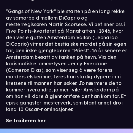
"Gangs of New York" ble starten på en lang rekke
av samarbeid mellom DiCaprio og
mesterregissøren Martin Scorsese. Vi befinner oss i
Five Points-kvarteret på Manahattan i 1846, hvor
den vesle gutten Amsterdam Vallon (Leonardo
DiCaprio) vitner det bestialske mordet på sin egen
far, den irske gjenglederen "Priest". 16 år senere er
Amsterdam besatt av tanken på hevn. Via den
karismatiske lommetyven Jenny Everdane
(Cameron Diaz), som viser seg å være farens
morders elskerinne, føres han stadig dypere inn i
kretsene til mannen han søker. Jo nærmere de to
kommer hverandre, jo mer tviler Amsterdam på
om han vil klare å gjennomføre det han kom for. Et
episk gangster-mesterverk, som blant annet dro i
land 10 Oscar-nominasjoner.
Se traileren her