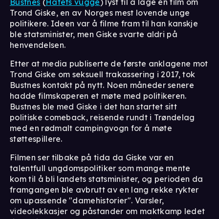
Bustnes
(
Hatets vugge
) lyst til å lage en film om
Trond Giske, en av Norges mest lovende unge
politikere. Ideen var å filme fram til han kanskje
ble statsminister, men Giske svarte aldri på
henvendelsen.
Etter at media publiserte de første anklagene mot
Trond Giske om seksuell trakassering i 2017, tok
Bustnes kontakt på nytt. Noen måneder senere
hadde filmskaperen et møte med politikeren.
Bustnes ble med Giske i det han startet sitt
politiske comeback, reisende rundt i Trøndelag
med en rødmalt campingvogn for å møte
støttespillere.
Filmen ser tilbake på tida da Giske var en
talentfull ungdomspolitiker som mange mente
kom til å bli landets statsminister, og perioden da
framgangen ble avbrutt av en lang rekke rykter
om upassende "damehistorier". Varsler,
videolekkasjer og påstander om maktkamp ledet