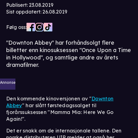
Publisert
:
23.08.2019
Sist oppdatert
:
26.08.2019
Følg oss:
"Downton Abbey" har forhåndsolgt flere
billetter enn kinosuksessen "Once Upon a Time
in Hollywood", og samtlige andre av årets
dramafilmer.
Annonse
Den kommende kinoversjonen av "
Downton
Abbey
" har slått førstedagssalget til
fjorårssuksessen "Mamma Mia: Here We Go
Again!".
Det er snakk om de internasjonale tallene. Den
norske distributøren UIP melder at også her