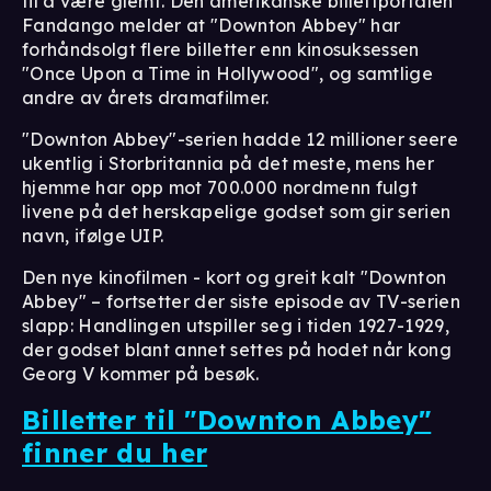
til å være glemt. Den amerikanske billettportalen
Fandango melder at "Downton Abbey" har
forhåndsolgt flere billetter enn kinosuksessen
"Once Upon a Time in Hollywood", og samtlige
andre av årets dramafilmer.
"Downton Abbey"-serien hadde 12 millioner seere
ukentlig i Storbritannia på det meste, mens her
hjemme har opp mot 700.000 nordmenn fulgt
livene på det herskapelige godset som gir serien
navn, ifølge UIP.
Den nye kinofilmen - kort og greit kalt "Downton
Abbey" – fortsetter der siste episode av TV-serien
slapp: Handlingen utspiller seg i tiden 1927-1929,
der godset blant annet settes på hodet når kong
Georg V kommer på besøk.
Billetter til "Downton Abbey"
finner du her