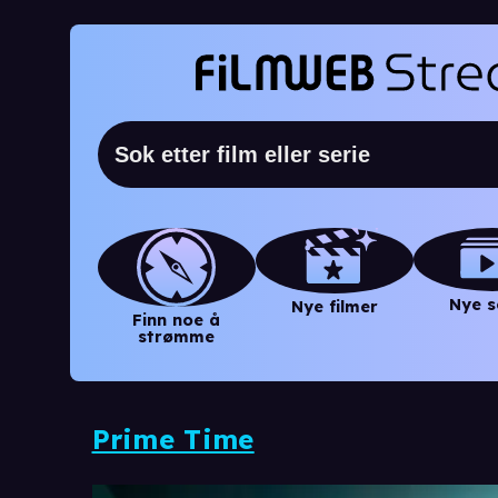
Nye s
Nye filmer
Finn noe å
strømme
Prime Time