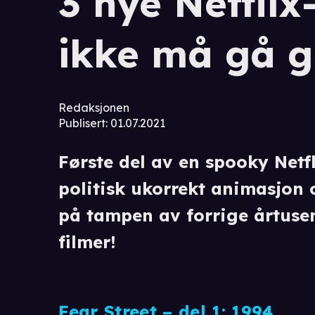
3 nye Netflix
ikke må gå g
Redaksjonen
Publisert
:
01.07.2021
Første del av en spooky Netfl
politisk ukorrekt animasjon 
på tampen av forrige årtusen
filmer!
Fear Street – del 1: 1994