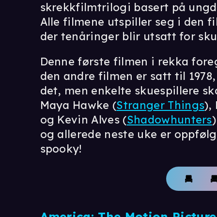
skrekkfilmtrilogi basert på u
Alle filmene utspiller seg i den 
der tenåringer blir utsatt for sku
Denne første filmen i rekka fore
den andre filmen er satt til 1978
det, men enkelte skuespillere skal
Maya Hawke (
Stranger Things
),
og Kevin Alves (
Shadowhunters
og allerede neste uke er oppfølge
spooky!
America: The Motion Picture