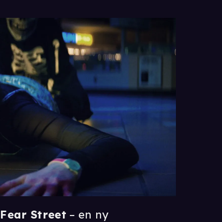
x
Fear Street
– en ny