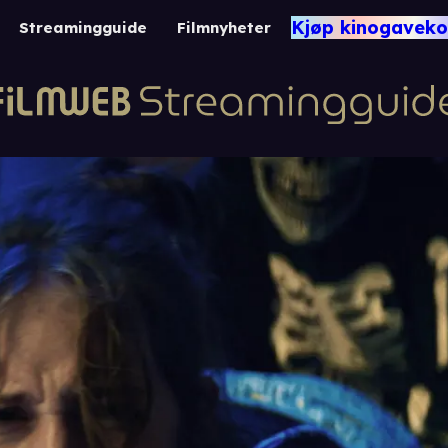
Kjøp kinogaveko
Streamingguide
Filmnyheter