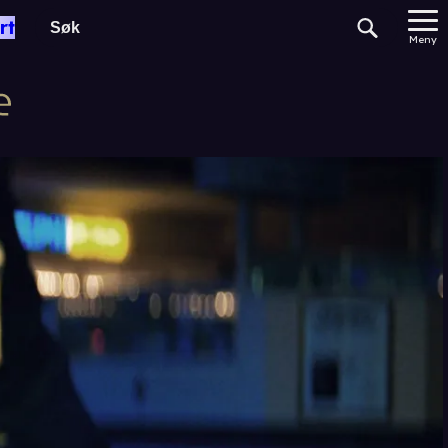
rt
Meny