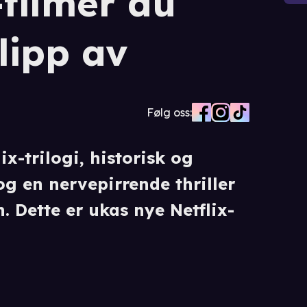
-filmer du
lipp av
Følg oss:
ix-trilogi, historisk og
og en nervepirrende thriller
. Dette er ukas nye Netflix-