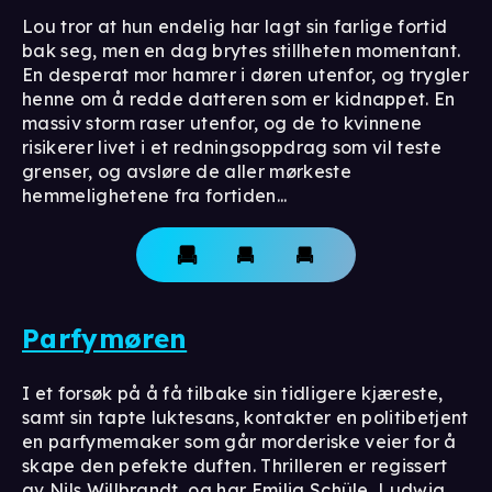
Lou tror at hun endelig har lagt sin farlige fortid
bak seg, men en dag brytes stillheten momentant.
En desperat mor hamrer i døren utenfor, og trygler
henne om å redde datteren som er kidnappet. En
massiv storm raser utenfor, og de to kvinnene
risikerer livet i et redningsoppdrag som vil teste
grenser, og avsløre de aller mørkeste
hemmelighetene fra fortiden...
Parfymøren
I et forsøk på å få tilbake sin tidligere kjæreste,
samt sin tapte luktesans, kontakter en politibetjent
en parfymemaker som går morderiske veier for å
skape den pefekte duften. Thrilleren er regissert
av Nils Willbrandt, og har Emilia Schüle, Ludwig